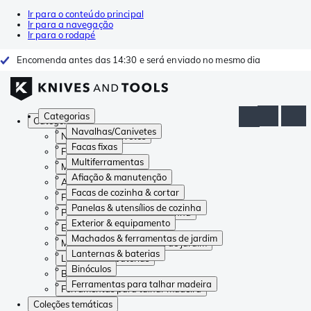
Ir para o conteúdo principal
Ir para a navegação
Ir para o rodapé
Encomenda antes das 14:30 e será enviado no mesmo dia
Categorias
Categorias
Navalhas/Canivetes
Navalhas/Canivetes
Facas fixas
Facas fixas
Multiferramentas
Multiferramentas
Afiação & manutenção
Afiação & manutenção
Facas de cozinha & cortar
Facas de cozinha & cortar
Panelas & utensílios de cozinha
Panelas & utensílios de cozinha
Exterior & equipamento
Exterior & equipamento
Machados & ferramentas de jardim
Machados & ferramentas de jardim
Lanternas & baterias
Lanternas & baterias
Binóculos
Binóculos
Ferramentas para talhar madeira
Ferramentas para talhar madeira
Coleções temáticas