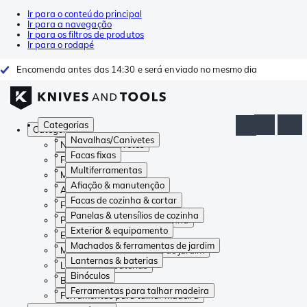
Ir para o conteúdo principal
Ir para a navegação
Ir para os filtros de produtos
Ir para o rodapé
Encomenda antes das 14:30 e será enviado no mesmo dia
Categorias
Categorias
Navalhas/Canivetes
Navalhas/Canivetes
Facas fixas
Facas fixas
Multiferramentas
Multiferramentas
Afiação & manutenção
Afiação & manutenção
Facas de cozinha & cortar
Facas de cozinha & cortar
Panelas & utensílios de cozinha
Panelas & utensílios de cozinha
Exterior & equipamento
Exterior & equipamento
Machados & ferramentas de jardim
Machados & ferramentas de jardim
Lanternas & baterias
Lanternas & baterias
Binóculos
Binóculos
Ferramentas para talhar madeira
Ferramentas para talhar madeira