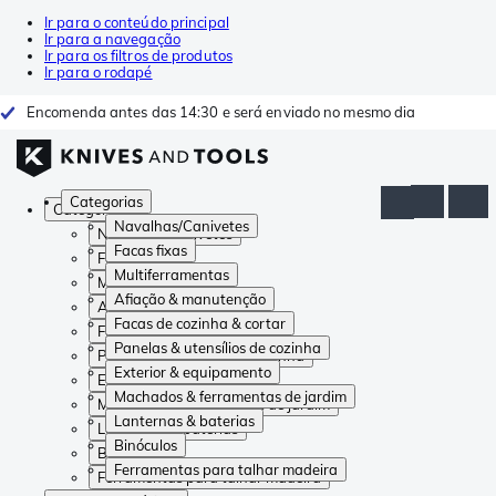
Ir para o conteúdo principal
Ir para a navegação
Ir para os filtros de produtos
Ir para o rodapé
Encomenda antes das 14:30 e será enviado no mesmo dia
Categorias
Categorias
Navalhas/Canivetes
Navalhas/Canivetes
Facas fixas
Facas fixas
Multiferramentas
Multiferramentas
Afiação & manutenção
Afiação & manutenção
Facas de cozinha & cortar
Facas de cozinha & cortar
Panelas & utensílios de cozinha
Panelas & utensílios de cozinha
Exterior & equipamento
Exterior & equipamento
Machados & ferramentas de jardim
Machados & ferramentas de jardim
Lanternas & baterias
Lanternas & baterias
Binóculos
Binóculos
Ferramentas para talhar madeira
Ferramentas para talhar madeira