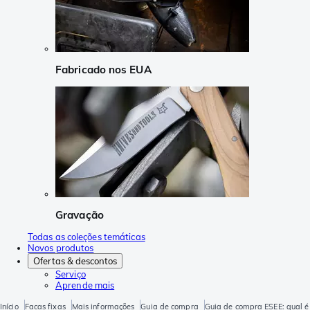
Fabricado nos EUA
Gravação
Todas as coleções temáticas
Novos produtos
Ofertas & descontos
Serviço
Aprende mais
Início
Facas fixas
Mais informações
Guia de compra
Guia de compra ESEE: qual é