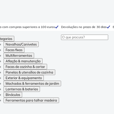
to com compras superiores a 100 euros
Devoluções no prazo de 30 dias
tegorias
Navalhas/Canivetes
Facas fixas
Multiferramentas
Afiação & manutenção
Facas de cozinha & cortar
Panelas & utensílios de cozinha
Exterior & equipamento
Machados & ferramentas de jardim
Lanternas & baterias
Binóculos
Ferramentas para talhar madeira