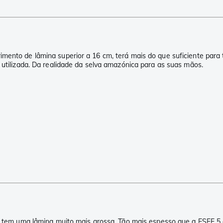
ento de lâmina superior a 16 cm, terá mais do que suficiente para tr
 utilizada. Da realidade da selva amazónica para as suas mãos.
l 5 tem uma lâmina muito mais grossa. Tão mais espesso que a ESEE 