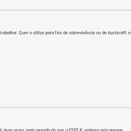
abalhar. Quer o utilize para fins de sobrevivência ou de bushcraft: a
5 é duas vezes mais pesada do que a ESEE 6, embora seja apenas