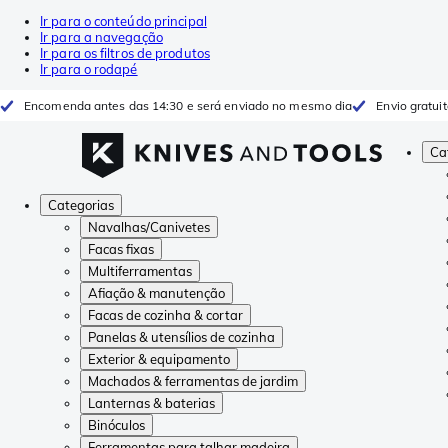
Ir para o conteúdo principal
Ir para a navegação
Ir para os filtros de produtos
Ir para o rodapé
Encomenda antes das 14:30 e será enviado no mesmo dia
Envio gratui
Ca
Categorias
Navalhas/Canivetes
Facas fixas
Multiferramentas
Afiação & manutenção
Facas de cozinha & cortar
Panelas & utensílios de cozinha
Exterior & equipamento
Machados & ferramentas de jardim
Lanternas & baterias
Binóculos
Ferramentas para talhar madeira