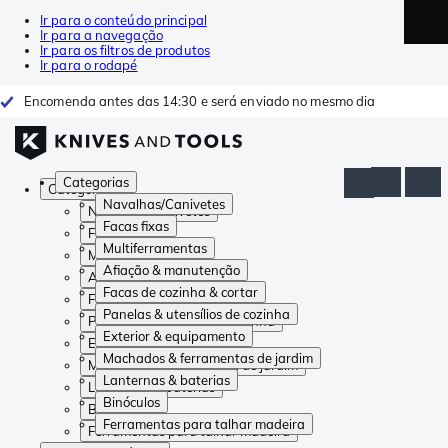
Ir para o conteúdo principal
Ir para a navegação
Ir para os filtros de produtos
Ir para o rodapé
Encomenda antes das 14:30 e será enviado no mesmo dia
Categorias
Categorias
Navalhas/Canivetes
Navalhas/Canivetes
Facas fixas
Facas fixas
Multiferramentas
Multiferramentas
Afiação & manutenção
Afiação & manutenção
Facas de cozinha & cortar
Facas de cozinha & cortar
Panelas & utensílios de cozinha
Panelas & utensílios de cozinha
Exterior & equipamento
Exterior & equipamento
Machados & ferramentas de jardim
Machados & ferramentas de jardim
Lanternas & baterias
Lanternas & baterias
Binóculos
Binóculos
Ferramentas para talhar madeira
Ferramentas para talhar madeira