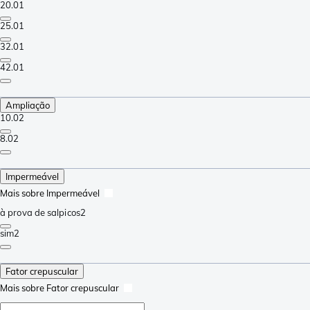
20.0
1
25.0
1
32.0
1
42.0
1
Ampliação
10.0
2
8.0
2
Impermeável
Mais sobre Impermeável
à prova de salpicos
2
sim
2
Fator crepuscular
Mais sobre Fator crepuscular