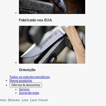
Fabricado nos EUA
Gravação
Todas as coleções temáticas
Novos produtos
Ofertas & descontos
Serviço
Aprende mais
Início
Binóculos
Leica
Leica Trinovid