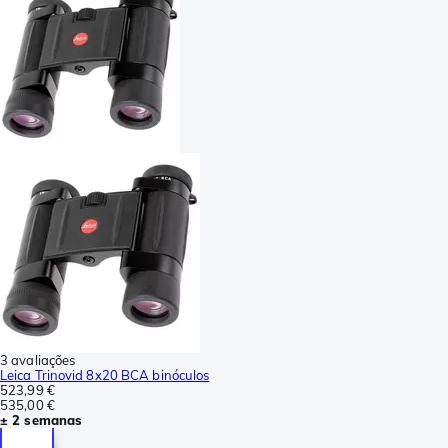
3 avaliações
Leica Trinovid 8x20 BCA binóculos
523,99 €
535,00 €
± 2 semanas