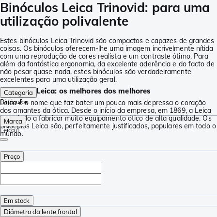
Binóculos Leica Trinovid: para uma
utilização polivalente
Estes binóculos Leica Trinovid são compactos e capazes de grandes
coisas. Os binóculos oferecem-lhe uma imagem incrivelmente nítida
com uma reprodução de cores realista e um contraste ótimo. Para
além da fantástica ergonomia, da excelente aderência e do facto de
não pesar quase nada, estes binóculos são verdadeiramente
excelentes para uma utilização geral.
Binóculos Leica: os melhores dos melhores
Categoria
Binóculos
Leica é o nome que faz bater um pouco mais depressa o coração
dos amantes da ótica. Desde o início da empresa, em 1869, a Leica
tem vindo a fabricar muito equipamento ótico de alta qualidade. Os
Marca
binóculos Leica são, perfeitamente justificados, populares em todo o
Leica
4
mundo.
Preço
Em stock
Diâmetro da lente frontal