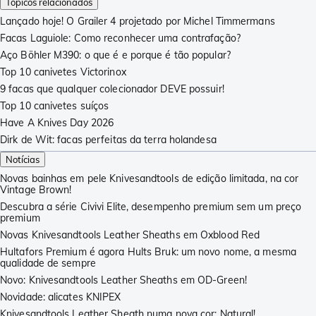
Tópicos relacionados
Lançado hoje! O Grailer 4 projetado por Michel Timmermans
Facas Laguiole: Como reconhecer uma contrafação?
Aço Böhler M390: o que é e porque é tão popular?
Top 10 canivetes Victorinox
9 facas que qualquer colecionador DEVE possuir!
Top 10 canivetes suíços
Have A Knives Day 2026
Dirk de Wit: facas perfeitas da terra holandesa
Notícias
Novas bainhas em pele Knivesandtools de edição limitada, na cor
Vintage Brown!
Descubra a série Civivi Elite, desempenho premium sem um preço
premium
Novas Knivesandtools Leather Sheaths em Oxblood Red
Hultafors Premium é agora Hults Bruk: um novo nome, a mesma
qualidade de sempre
Novo: Knivesandtools Leather Sheaths em OD-Green!
Novidade: alicates KNIPEX
Knivesandtools Leather Sheath numa nova cor: Natural!