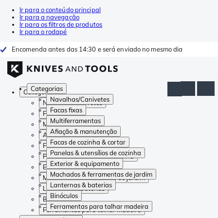
Ir para o conteúdo principal
Ir para a navegação
Ir para os filtros de produtos
Ir para o rodapé
Encomenda antes das 14:30 e será enviado no mesmo dia
Categorias
Categorias
Navalhas/Canivetes
Navalhas/Canivetes
Facas fixas
Facas fixas
Multiferramentas
Multiferramentas
Afiação & manutenção
Afiação & manutenção
Facas de cozinha & cortar
Facas de cozinha & cortar
Panelas & utensílios de cozinha
Panelas & utensílios de cozinha
Exterior & equipamento
Exterior & equipamento
Machados & ferramentas de jardim
Machados & ferramentas de jardim
Lanternas & baterias
Lanternas & baterias
Binóculos
Binóculos
Ferramentas para talhar madeira
Ferramentas para talhar madeira