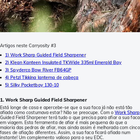
Artigos neste Carryosity #3
1) Work Sharp Guided Field Sharpener
2) Klean Kanteen Insulated TKWide 335ml Emerald Bay
3) Spyderco Bow River FB64GP
4) Petzl Tikkina lanterna de cabeça
5) Silky Pocketboy 130-10
1. Work Sharp Guided Field Sharpener
Está longe de casa e apercebe-se que a sua faca já não está tão
afiada como costumava estar? Não se preocupe. Com o
Work Sharp
Guided Field Sharpener terá tudo o que precisa para afiar a sua faca
em viagem. Esta ferramenta de afiar é mais pequena do que a
maioria das pedras de afiar, mas ainda assim é melhorada com cinco
fases de afiação diferentes. Assim, a sua faca ficará afiada num
instante! Um complemento valioso para o seu EDC.