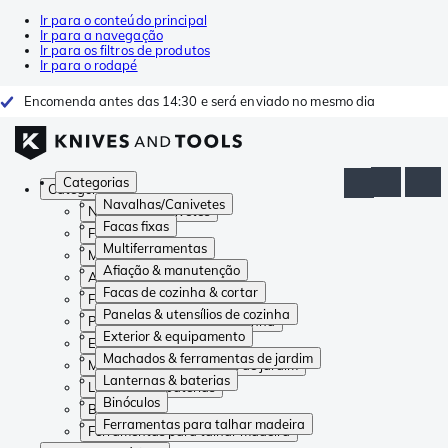
Ir para o conteúdo principal
Ir para a navegação
Ir para os filtros de produtos
Ir para o rodapé
Encomenda antes das 14:30 e será enviado no mesmo dia
Categorias
Categorias
Navalhas/Canivetes
Navalhas/Canivetes
Facas fixas
Facas fixas
Multiferramentas
Multiferramentas
Afiação & manutenção
Afiação & manutenção
Facas de cozinha & cortar
Facas de cozinha & cortar
Panelas & utensílios de cozinha
Panelas & utensílios de cozinha
Exterior & equipamento
Exterior & equipamento
Machados & ferramentas de jardim
Machados & ferramentas de jardim
Lanternas & baterias
Lanternas & baterias
Binóculos
Binóculos
Ferramentas para talhar madeira
Ferramentas para talhar madeira