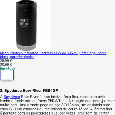
Klean Kanteen Insulated Thermos TKWide 335 ml (Café Cap) - shale
black, garrafa térmica
28,99 €
30,99 €
Em stock
3. Spyderco Bow River FB64GP
A
Spyderco
Bow River é uma incrível faca fixa, concebida pelo
lendário fabricante de facas Phil Wilson. A relação qualidade/preço é
muito boa. Uma grande peça de aço 8Cr13MoV, um deslumbrante
cabo G10 em camadas e uma bainha de couro sólido. A lâmina fina
é perfeita para os pescadores que, por vezes, precisam de cortar