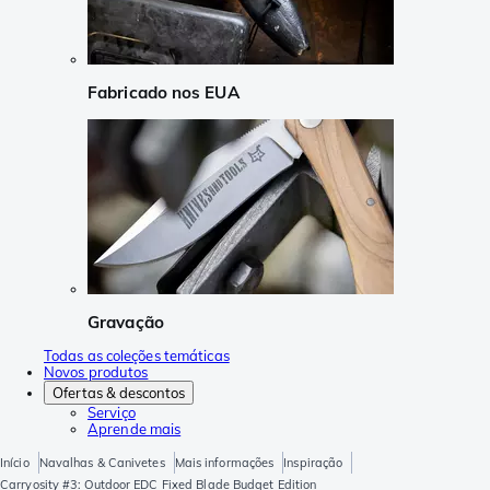
Fabricado nos EUA
Gravação
Todas as coleções temáticas
Novos produtos
Ofertas & descontos
Serviço
Aprende mais
Início
Navalhas & Canivetes
Mais informações
Inspiração
Carryosity #3: Outdoor EDC Fixed Blade Budget Edition