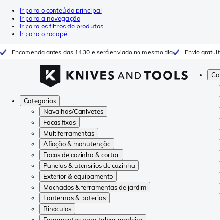
Ir para o conteúdo principal
Ir para a navegação
Ir para os filtros de produtos
Ir para o rodapé
Encomenda antes das 14:30 e será enviado no mesmo dia
Envio gratui
Ca
Categorias
Navalhas/Canivetes
Facas fixas
Multiferramentas
Afiação & manutenção
Facas de cozinha & cortar
Panelas & utensílios de cozinha
Exterior & equipamento
Machados & ferramentas de jardim
Lanternas & baterias
Binóculos
Ferramentas para talhar madeira