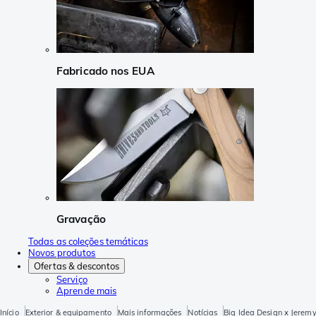
Fabricado nos EUA
Gravação
Todas as coleções temáticas
Novos produtos
Ofertas & descontos
Serviço
Aprende mais
Início
Exterior & equipamento
Mais informações
Notícias
Big Idea Design x Jerem