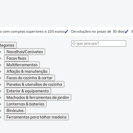
to com compras superiores a 100 euros
Devoluções no prazo de 30 dias
tegorias
Navalhas/Canivetes
Facas fixas
Multiferramentas
Afiação & manutenção
Facas de cozinha & cortar
Panelas & utensílios de cozinha
Exterior & equipamento
Machados & ferramentas de jardim
Lanternas & baterias
Binóculos
Ferramentas para talhar madeira