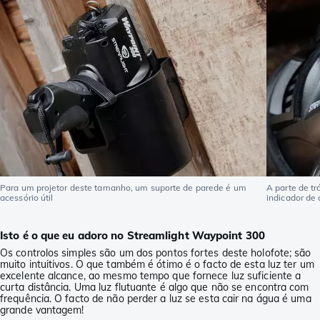
Para um projetor deste tamanho, um suporte de parede é um
A parte de tr
acessório útil
indicador de
Isto é o que eu adoro no Streamlight Waypoint 300
Os controlos simples são um dos pontos fortes deste holofote; são
muito intuitivos. O que também é ótimo é o facto de esta luz ter um
excelente alcance, ao mesmo tempo que fornece luz suficiente a
curta distância. Uma luz flutuante é algo que não se encontra com
frequência. O facto de não perder a luz se esta cair na água é uma
grande vantagem!