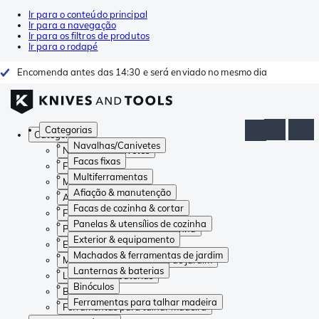
Ir para o conteúdo principal
Ir para a navegação
Ir para os filtros de produtos
Ir para o rodapé
Encomenda antes das 14:30 e será enviado no mesmo dia
Categorias
Categorias
Navalhas/Canivetes
Navalhas/Canivetes
Facas fixas
Facas fixas
Multiferramentas
Multiferramentas
Afiação & manutenção
Afiação & manutenção
Facas de cozinha & cortar
Facas de cozinha & cortar
Panelas & utensílios de cozinha
Panelas & utensílios de cozinha
Exterior & equipamento
Exterior & equipamento
Machados & ferramentas de jardim
Machados & ferramentas de jardim
Lanternas & baterias
Lanternas & baterias
Binóculos
Binóculos
Ferramentas para talhar madeira
Ferramentas para talhar madeira