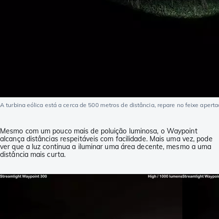
A turbina eólica está a cerca de 500 metros de distância, repare no feixe apert
Mesmo com um pouco mais de poluição luminosa, o Waypoint
alcança distâncias respeitáveis com facilidade. Mais uma vez, pode
ver que a luz continua a iluminar uma área decente, mesmo a uma
distância mais curta.