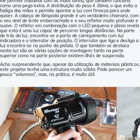
lhe permite trabalhar com as mãos livres), que também funciona
como uma pega extra. A distribuição do peso é ótima, o que evita a
fadiga das mãos e permite apontar a luz com firmeza para onde
quiser. A cabeça de lâmpada grande é um verdadeiro chamariz, com
o seu anel de lente emborrachado e o seu refletor muito profundo e
suave. O refletor em combinação com o LED pequeno e plano revela
que esta é uma luz capaz de percorrer longas distâncias. Na parte
de trás da luz, encontra-se a porta de carregamento com luz
indicadora e o interrutor de posição. O interrutor que liga e desliga a
luz encontra-se no punho da pistola. O que também se destaca
nesta luz são as várias opções de montagem: tanto na parte
superior como na parte posterior existem ilhós de suspensão.
Acho surpreendente que, apesar da utilização de materiais plásticos,
este projetor tenha uma estrutura muito sólida. Pode parecer um
pouco “volumoso”, mas, na prática, é muito útil.