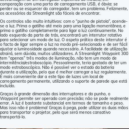
comparação com uma porta de carregamento USB, é óbvia: se
perder ou se esquecer do carregador, tem um problema. Felizmente,
os acessórios da Streamlight são fáceis de encontrar.
Os controlos são muito intuitivos: com o “punho de pistola”, acende-
se a luz. Prima o gatilho até meio para uma ligação momentânea, e
prima o gatilho completamente para ligar a luz continuamente. No
lado esquerdo da parte de trás, encontrará um interrutor rotativo
para selecionar um modo de luz. O aspeto prático deste interrutor é
o facto de ligar sempre a luz no modo pré-selecionado e de ser fácil
ajustar a luminosidade quando necessário. A facilidade de utilização
atrairá, sem dúvida, muitos utilizadores. A Streamlight Waypoint 300
tem “apenas” três modos de iluminação, não tem um modo de
intermitência/estroboscópio. Pessoalmente, teria gostado de ter um
modo estroboscópico. Não é possível ver o estado da bateria
durante a utilização, pelo que é melhor carregar a luz regularmente.
É mais conveniente dar a este tipo de luzes um local de
carregamento permanente, utilizando o suporte de parede que está
incluído.
Graças à grande dimensão dos interruptores e do punho, o
Waypoint permite ser operado com precisão; não se pode realmente
errar. A luz é bastante substancial em termos de tamanho e peso.
Mas isso não é problema! Graças à pega, pode utilizar as duas mãos
para transportar o projetor, pelo que será menos cansativo
transportá-lo.