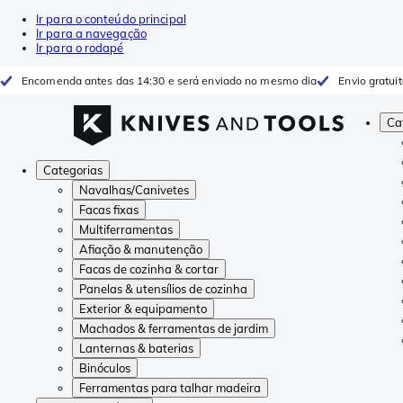
Ir para o conteúdo principal
Ir para a navegação
Ir para o rodapé
Encomenda antes das 14:30 e será enviado no mesmo dia
Envio gratui
Ca
Categorias
Navalhas/Canivetes
Facas fixas
Multiferramentas
Afiação & manutenção
Facas de cozinha & cortar
Panelas & utensílios de cozinha
Exterior & equipamento
Machados & ferramentas de jardim
Lanternas & baterias
Binóculos
Ferramentas para talhar madeira