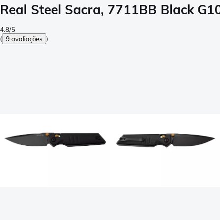
Real Steel Sacra, 7711BB Black G
4.8/5
(
9 avaliações
)