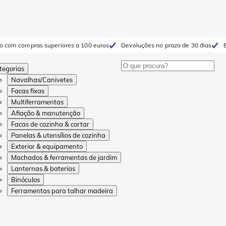
to com compras superiores a 100 euros
Devoluções no prazo de 30 dias
tegorias
Navalhas/Canivetes
Facas fixas
Multiferramentas
Afiação & manutenção
Facas de cozinha & cortar
Panelas & utensílios de cozinha
Exterior & equipamento
Machados & ferramentas de jardim
Lanternas & baterias
Binóculos
Ferramentas para talhar madeira