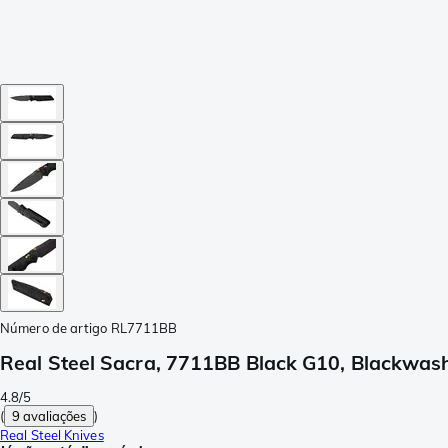
Número de artigo
RL7711BB
Real Steel Sacra, 7711BB Black G10, Blackwa
4.8/5
(
9 avaliações
)
Real Steel Knives