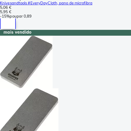
Knivesandtools #EveryDayCloth, pano de microfibra
5,06 €
5,95 €
-
15%
poupar
0,89
mais vendido