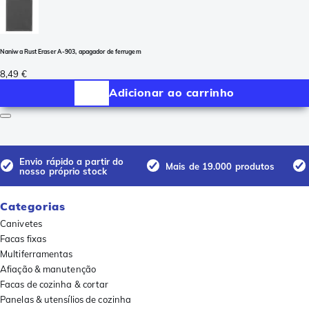
Naniwa Rust Eraser A-903, apagador de ferrugem
8,49 €
Adicionar ao carrinho
Envio rápido a partir do
Mais de 19.000 produtos
nosso próprio stock
Categorias
Canivetes
Facas fixas
Multiferramentas
Afiação & manutenção
Facas de cozinha & cortar
Panelas & utensílios de cozinha