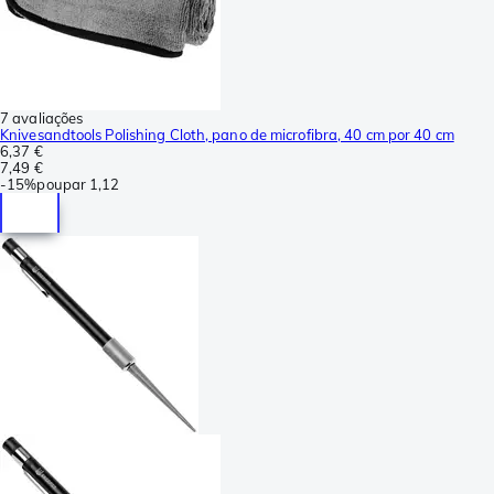
7 avaliações
Knivesandtools Polishing Cloth, pano de microfibra, 40 cm por 40 cm
6,37 €
7,49 €
-
15%
poupar
1,12