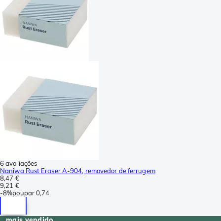
6 avaliações
Naniwa Rust Eraser A-904, removedor de ferrugem
8,47 €
9,21 €
-
8%
poupar
0,74
mais vendido