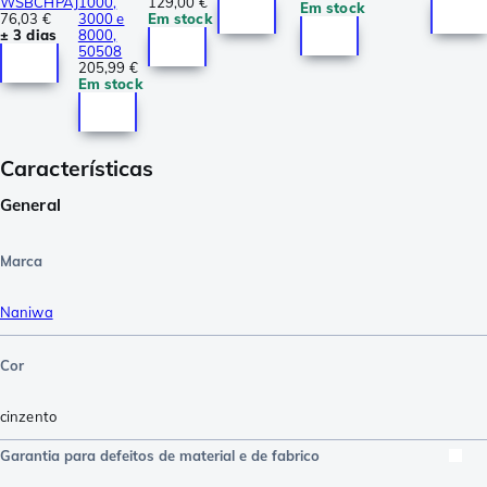
WSBCHPAJ
1000,
129,00 €
Em stock
76,03 €
3000 e
Em stock
± 3 dias
8000,
50508
205,99 €
Em stock
Características
General
Marca
Naniwa
Cor
cinzento
Garantia para defeitos de material e de fabrico