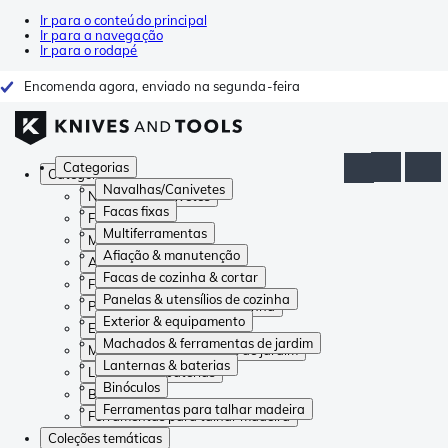
Ir para o conteúdo principal
Ir para a navegação
Ir para o rodapé
Encomenda agora, enviado na segunda-feira
Categorias
Categorias
Navalhas/Canivetes
Navalhas/Canivetes
Facas fixas
Facas fixas
Multiferramentas
Multiferramentas
Afiação & manutenção
Afiação & manutenção
Facas de cozinha & cortar
Facas de cozinha & cortar
Panelas & utensílios de cozinha
Panelas & utensílios de cozinha
Exterior & equipamento
Exterior & equipamento
Machados & ferramentas de jardim
Machados & ferramentas de jardim
Lanternas & baterias
Lanternas & baterias
Binóculos
Binóculos
Ferramentas para talhar madeira
Ferramentas para talhar madeira
Coleções temáticas