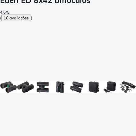
Eden ED 8x42 binóculos
4.6/5
(
10 avaliações
)