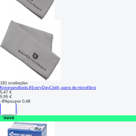
181 avaliações
Knivesandtools #EveryDayCloth, pano de microfibra
5,47 €
5,95 €
-
8%
poupar
0,48
novo