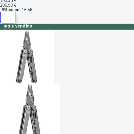
190,43 €
206,99 €
-
8%
poupar
16,56
mais vendido