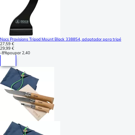
Nocs Provisions Tripod Mount Black 338854, adaptador para tripé
27,59 €
29,99 €
-
8%
poupar
2,40