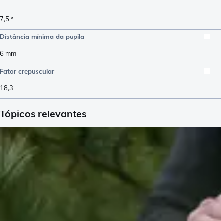
7,5
º
Distância mínima da pupila
6
mm
Fator crepuscular
18,3
Tópicos relevantes