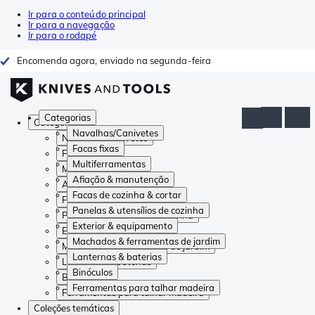
Ir para o conteúdo principal
Ir para a navegação
Ir para o rodapé
Encomenda agora, enviado na segunda-feira
Categorias
Categorias
Navalhas/Canivetes
Navalhas/Canivetes
Facas fixas
Facas fixas
Multiferramentas
Multiferramentas
Afiação & manutenção
Afiação & manutenção
Facas de cozinha & cortar
Facas de cozinha & cortar
Panelas & utensílios de cozinha
Panelas & utensílios de cozinha
Exterior & equipamento
Exterior & equipamento
Machados & ferramentas de jardim
Machados & ferramentas de jardim
Lanternas & baterias
Lanternas & baterias
Binóculos
Binóculos
Ferramentas para talhar madeira
Ferramentas para talhar madeira
Coleções temáticas