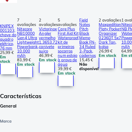
7
2
5
Field
2 avaliações
1 ava
avaliações
avaliações
avaliações
Notes
Maxpedition
Nitec
KNIPEX
Nitecore
Victorinox
Care Plus
Pitch
Platy Pocket
NB Pl
001103,
NB10000
Angler
First Aid Kit
Black
Organizer
Water
chave do
Gen4 Ultra
vermelho
Waterproof,
Memo
0236DT 5x7
Powe
quadro
Lightweight
1.3653.72
kit de
Book FN-
Dark Tan,
10.00
elétrico,
Powerbank,
canivete
primeiros
34 Ruled
bolsa
mAh
76 mm
10.000
suiço
socorros
3-Pack,
26,99 €
64,99
25,99 €
mAh
46,99 €
num estojo
cadernos
Em stock
Em s
Em
83,99 €
Em stock
à prova de
15,45 €
stock
Em stock
água
Não
39,99 €
disponível
Em stock
Características
General
Marca