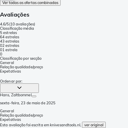
Ver todas as ofertas combinadas
Avaliações
4.6/5
(
10 avaliações
)
Classificação média
5 estrelas
6
4 estrelas
4
3 estrelas
0
2 estrelas
0
1 estrela
0
Classificação por secção
General
Relação qualidade/preço
Expetativas
Ordenar por
:
Hans
, Zaltbommel
sexta-feira, 23 de maio de 2025
General
Relação qualidade/preço
Expetativas
Esta avaliação foi escrita em knivesandtools.nl,
ver original