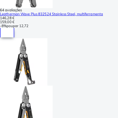
64 avaliações
Leatherman Wave Plus 832524 Stainless Steel, multiferramenta
146,28 €
159,00 €
-
8%
poupar
12,72