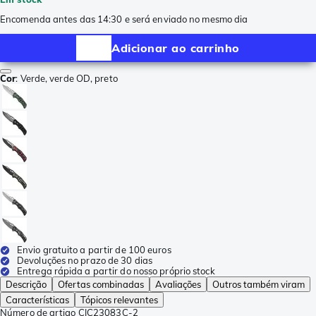
Encomenda antes das 14:30 e será enviado no mesmo dia
Adicionar ao carrinho
Cor
:
Verde, verde OD, preto
Envio gratuito a partir de 100 euros
Devoluções no prazo de 30 dias
Entrega rápida a partir do nosso próprio stock
Descrição
Ofertas combinadas
Avaliações
Outros também viram
Características
Tópicos relevantes
Número de artigo
CIC23083C-2