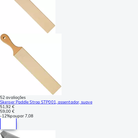
52 avaliações
Skerper Paddle Strop STP001, assentador, suave
51,92 €
59,00 €
-
12%
poupar
7,08