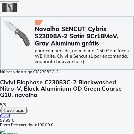
Oferta
Navalha SENCUT Cybrix
S23098A-2 Satin 9Cr18MoV,
Gray Aluminum grátis
para compras de, no mínimo, 150 € em facas
WE Knife, Civivi e Sencut (1 por encomenda,
enquanto houver stock)
Número de artigo
CIC23083C-2
Civivi Biophase C23083C-2 Blackwashed
Nitro-V, Black Aluminium OD Green Coarse
G10, navalha
5/5
(
1 avaliação
)
Civivi
93,99 €
Preço Recomendado
100,00 €
Em stock