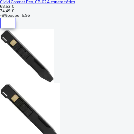
Civivi Coronet Pen, CP-02A caneta tática
68,53 €
74,49 €
-
8%
poupar
5,96