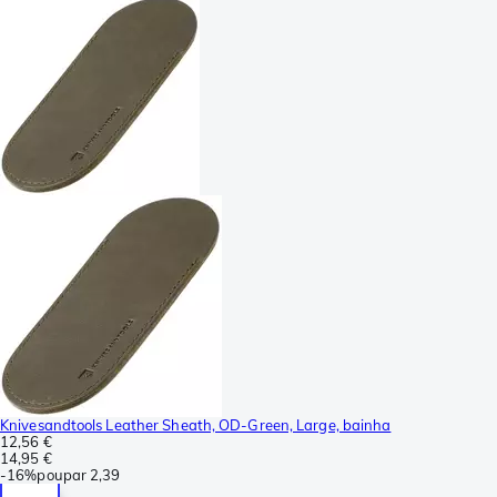
Knivesandtools Leather Sheath, OD-Green, Large, bainha
12,56 €
14,95 €
-
16%
poupar
2,39