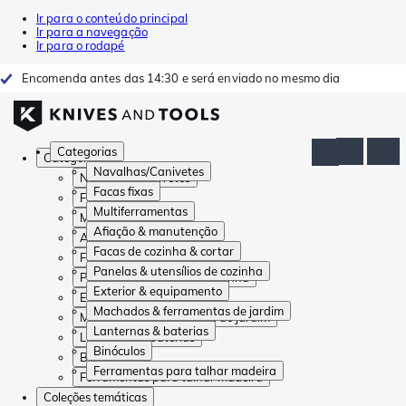
Ir para o conteúdo principal
Ir para a navegação
Ir para o rodapé
Encomenda antes das 14:30 e será enviado no mesmo dia
Categorias
Categorias
Navalhas/Canivetes
Navalhas/Canivetes
Facas fixas
Facas fixas
Multiferramentas
Multiferramentas
Afiação & manutenção
Afiação & manutenção
Facas de cozinha & cortar
Facas de cozinha & cortar
Panelas & utensílios de cozinha
Panelas & utensílios de cozinha
Exterior & equipamento
Exterior & equipamento
Machados & ferramentas de jardim
Machados & ferramentas de jardim
Lanternas & baterias
Lanternas & baterias
Binóculos
Binóculos
Ferramentas para talhar madeira
Ferramentas para talhar madeira
Coleções temáticas