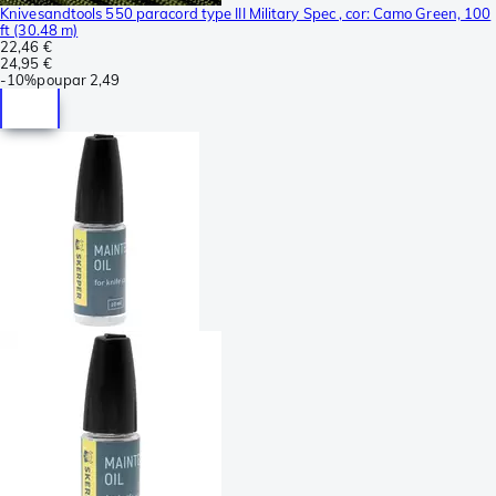
Knivesandtools 550 paracord type III Military Spec , cor: Camo Green, 100
ft (30.48 m)
22,46 €
24,95 €
-
10%
poupar
2,49