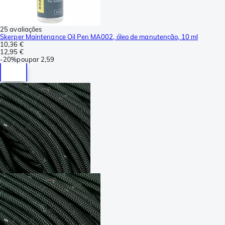
25 avaliações
Skerper Maintenance Oil Pen MA002, óleo de manutenção, 10 ml
10,36 €
12,95 €
-
20%
poupar
2,59