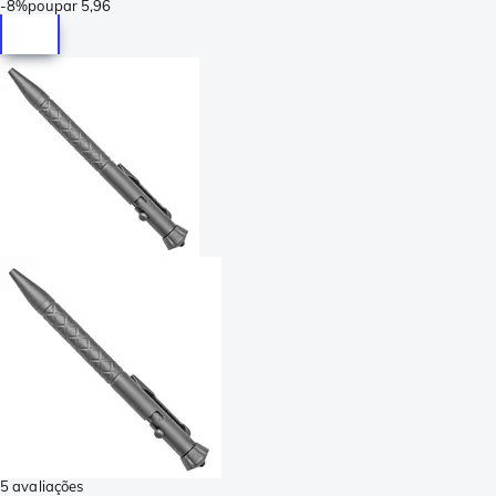
-
8%
poupar
5,96
5 avaliações