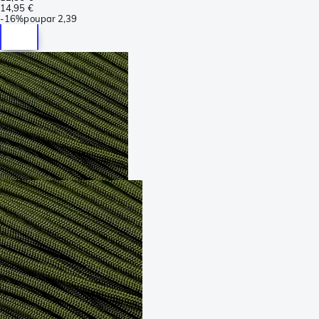
14,95 €
-
16%
poupar
2,39