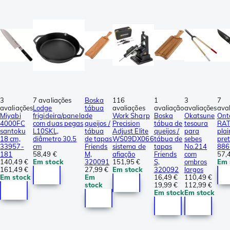
3
7 avaliações
Boska
116
1
3
7
avaliações
Lodge
tábua
avaliações
avaliação
avaliações
ava
Miyabi
frigideira/panela
de
Work Sharp
Boska
Okatsune
Ont
4000FC
com duas pegas
queijos /
Precision
tábua de
tesoura
RAT
santoku
L10SKL,
tábua
Adjust Elite
queijos /
para
pla
18 cm,
diâmetro 30.5
de tapas
WS09DX066
tábua de
sebes
pret
33957-
cm
Friends
sistema de
tapas
No.214
886
181
58,49 €
M,
afiação
Friends
com
57,
140,49 €
Em stock
320091
151,95 €
S,
ombros
Em 
161,49 €
27,99 €
Em stock
320092
largos
Em stock
Em
16,49 €
110,49 €
stock
19,99 €
112,99 €
Em stock
Em stock