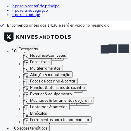
Ir para o conteúdo principal
Ir para a navegação
Ir para o rodapé
Encomenda antes das 14:30 e será enviado no mesmo dia
Categorias
Categorias
Navalhas/Canivetes
Navalhas/Canivetes
Facas fixas
Facas fixas
Multiferramentas
Multiferramentas
Afiação & manutenção
Afiação & manutenção
Facas de cozinha & cortar
Facas de cozinha & cortar
Panelas & utensílios de cozinha
Panelas & utensílios de cozinha
Exterior & equipamento
Exterior & equipamento
Machados & ferramentas de jardim
Machados & ferramentas de jardim
Lanternas & baterias
Lanternas & baterias
Binóculos
Binóculos
Ferramentas para talhar madeira
Ferramentas para talhar madeira
Coleções temáticas