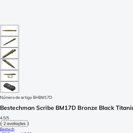
Número de artigo
BHBM17D
Bestechman Scribe BM17D Bronze Black Titani
4.5/5
(
2 avaliações
)
Bestech