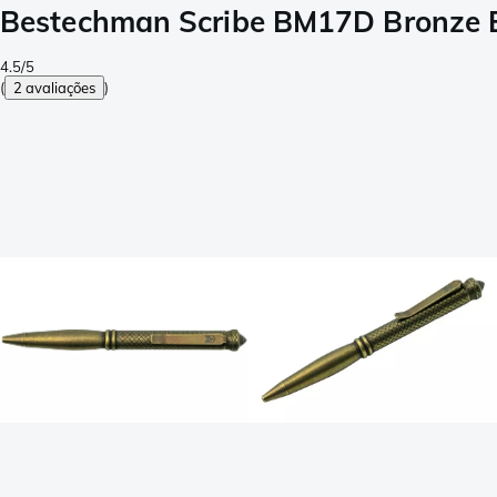
Bestechman Scribe BM17D Bronze B
4.5/5
(
2 avaliações
)