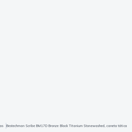
as
Bestechman Scribe BM17D Bronze Black Titanium Stonewashed, caneta tática