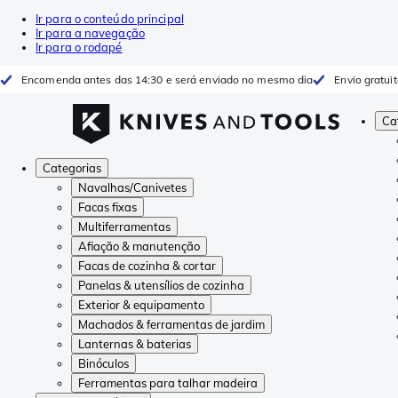
Ir para o conteúdo principal
Ir para a navegação
Ir para o rodapé
Encomenda antes das 14:30 e será enviado no mesmo dia
Envio gratui
Ca
Categorias
Navalhas/Canivetes
Facas fixas
Multiferramentas
Afiação & manutenção
Facas de cozinha & cortar
Panelas & utensílios de cozinha
Exterior & equipamento
Machados & ferramentas de jardim
Lanternas & baterias
Binóculos
Ferramentas para talhar madeira