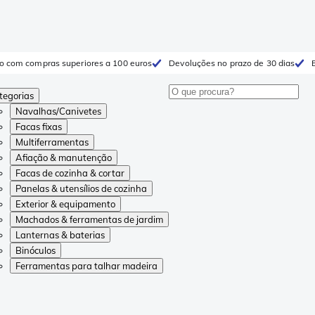
to com compras superiores a 100 euros
Devoluções no prazo de 30 dias
tegorias
Navalhas/Canivetes
Facas fixas
Multiferramentas
Afiação & manutenção
Facas de cozinha & cortar
Panelas & utensílios de cozinha
Exterior & equipamento
Machados & ferramentas de jardim
Lanternas & baterias
Binóculos
Ferramentas para talhar madeira