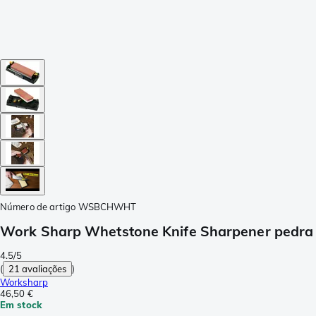
Número de artigo
WSBCHWHT
Work Sharp Whetstone Knife Sharpener ped
4.5/5
(
21 avaliações
)
Worksharp
46,50 €
Em stock