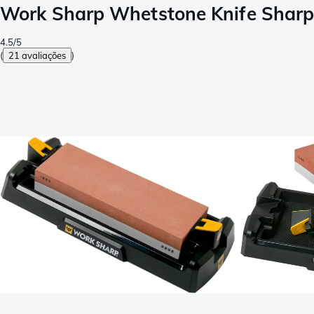
Work Sharp Whetstone Knife Sha
4.5/5
(
21 avaliações
)