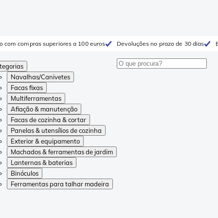
to com compras superiores a 100 euros
Devoluções no prazo de 30 dias
tegorias
Navalhas/Canivetes
Facas fixas
Multiferramentas
Afiação & manutenção
Facas de cozinha & cortar
Panelas & utensílios de cozinha
Exterior & equipamento
Machados & ferramentas de jardim
Lanternas & baterias
Binóculos
Ferramentas para talhar madeira