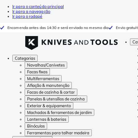
Ir para o conteúdo principal
Ir para a navegação
Ir para o rodapé
Encomenda antes das 14:30 e será enviado no mesmo dia
Envio gratui
Ca
Categorias
Navalhas/Canivetes
Facas fixas
Multiferramentas
Afiação & manutenção
Facas de cozinha & cortar
Panelas & utensílios de cozinha
Exterior & equipamento
Machados & ferramentas de jardim
Lanternas & baterias
Binóculos
Ferramentas para talhar madeira