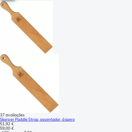
37 avaliações
Skerper Paddle Strop, assentador, áspero
51,92 €
59,00 €