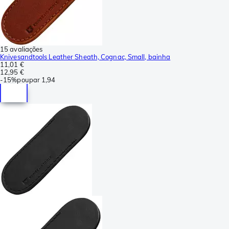
15 avaliações
Knivesandtools Leather Sheath, Cognac, Small, bainha
11,01 €
12,95 €
-
15%
poupar
1,94