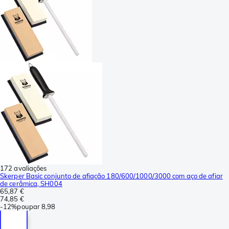
172 avaliações
Skerper Basic conjunto de afiação 180/600/1000/3000 com aço de afiar
de cerâmica, SH004
65,87 €
74,85 €
-
12%
poupar
8,98