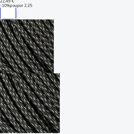
22,49 €
-
10%
poupar
2,25