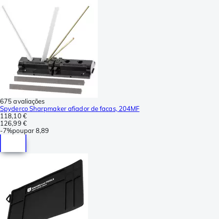
675 avaliações
Spyderco Sharpmaker afiador de facas, 204MF
118,10 €
126,99 €
-
7%
poupar
8,89