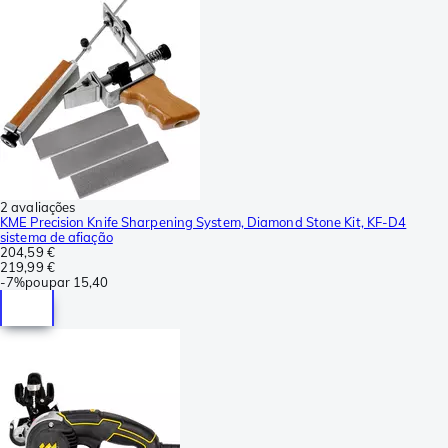
2 avaliações
KME Precision Knife Sharpening System, Diamond Stone Kit, KF-D4
sistema de afiação
204,59 €
219,99 €
-
7%
poupar
15,40