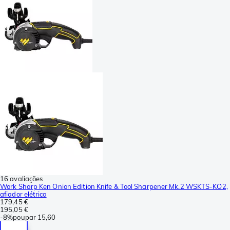
16 avaliações
Work Sharp Ken Onion Edition Knife & Tool Sharpener Mk.2 WSKTS-KO2,
afiador elétrico
179,45 €
195,05 €
-
8%
poupar
15,60