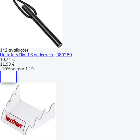
142 avaliações
Hultafors Flint FS pederneira, 380280
10,74 €
11,93 €
-
10%
poupar
1,19