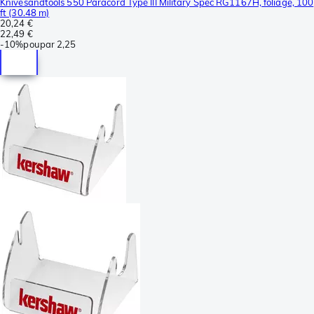
Knivesandtools 550 Paracord Type III Military Spec RG1167H, foliage, 100
ft (30.48 m)
20,24 €
22,49 €
-
10%
poupar
2,25