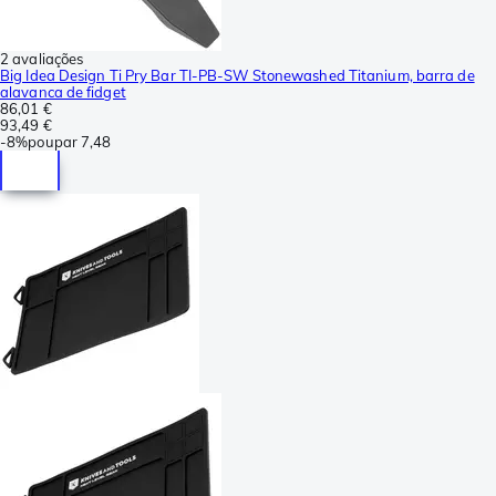
2 avaliações
Big Idea Design Ti Pry Bar TI-PB-SW Stonewashed Titanium, barra de
alavanca de fidget
86,01 €
93,49 €
-
8%
poupar
7,48