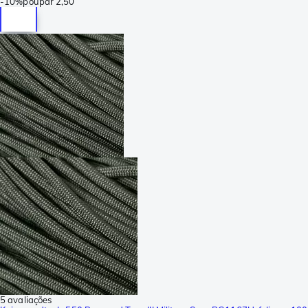
-
10%
poupar
2,50
5 avaliações