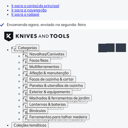
Ir para o conteúdo principal
Ir para a navegação
Ir para o rodapé
Encomenda agora, enviado na segunda-feira
Categorias
Categorias
Navalhas/Canivetes
Navalhas/Canivetes
Facas fixas
Facas fixas
Multiferramentas
Multiferramentas
Afiação & manutenção
Afiação & manutenção
Facas de cozinha & cortar
Facas de cozinha & cortar
Panelas & utensílios de cozinha
Panelas & utensílios de cozinha
Exterior & equipamento
Exterior & equipamento
Machados & ferramentas de jardim
Machados & ferramentas de jardim
Lanternas & baterias
Lanternas & baterias
Binóculos
Binóculos
Ferramentas para talhar madeira
Ferramentas para talhar madeira
Coleções temáticas