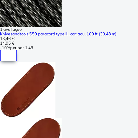
1 avaliação
Knivesandtools 550 paracord type III, cor: acu, 100 ft (30.48 m)
13,46 €
14,95 €
-
10%
poupar
1,49