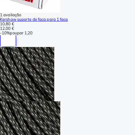
1 avaliação
Kershaw suporte de faca para 1 faca
10,80 €
12,00 €
-
10%
poupar
1,20