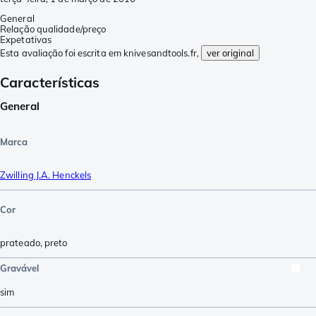
General
Relação qualidade/preço
Expetativas
Esta avaliação foi escrita em knivesandtools.fr,
ver original
Características
General
Marca
Zwilling J.A. Henckels
Cor
prateado
,
preto
Gravável
sim