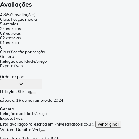
Avaliações
4.8/5
(
2 avaliações
)
Classificação média
5 estrelas
2
4 estrelas
0
3 estrelas
0
2 estrelas
0
1 estrela
0
Classificação por secção
General
Relação qualidade/preço
Expetativas
Ordenar por
:
H Taylor
, Stirling
sábado, 16 de novembro de 2024
General
Relação qualidade/preço
Expetativas
Esta avaliação foi escrita em knivesandtools.co.uk,
ver original
William
, Breuil le Vert
terça-feira, 1 de março de 2016