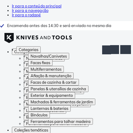
Ir para o conteúdo principal
Ir para a navegação
Ir para o rodapé
Encomenda antes das 14:30 e será enviado no mesmo dia
Categorias
Categorias
Navalhas/Canivetes
Navalhas/Canivetes
Facas fixas
Facas fixas
Multiferramentas
Multiferramentas
Afiação & manutenção
Afiação & manutenção
Facas de cozinha & cortar
Facas de cozinha & cortar
Panelas & utensílios de cozinha
Panelas & utensílios de cozinha
Exterior & equipamento
Exterior & equipamento
Machados & ferramentas de jardim
Machados & ferramentas de jardim
Lanternas & baterias
Lanternas & baterias
Binóculos
Binóculos
Ferramentas para talhar madeira
Ferramentas para talhar madeira
Coleções temáticas