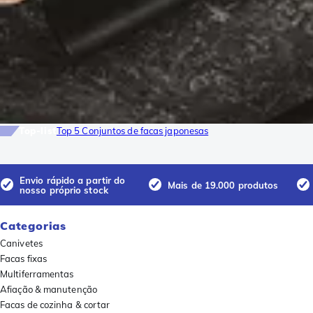
Top-list
Top 5 Conjuntos de facas japonesas
Envio rápido a partir do
Mais de 19.000 produtos
nosso próprio stock
Categorias
Canivetes
Facas fixas
Multiferramentas
Afiação & manutenção
Facas de cozinha & cortar