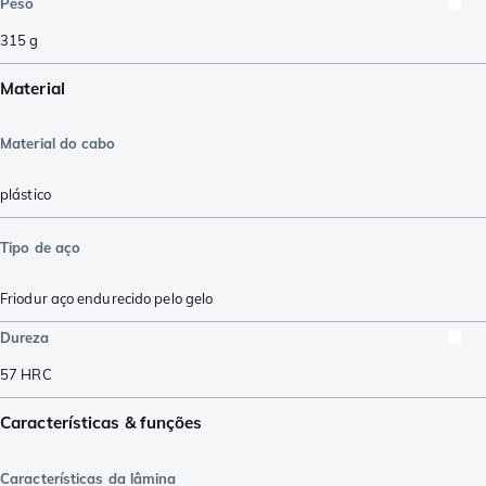
Peso
315
g
Material
Material do cabo
plástico
Tipo de aço
Friodur aço endurecido pelo gelo
Dureza
57
HRC
Características & funções
Características da lâmina