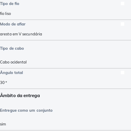
Tipo de fio
fio liso
Modo de afiar
aresta em V secundária
Tipo de cabo
Cabo ocidental
Ângulo total
30
º
Âmbito da entrega
Entregue como um conjunto
sim