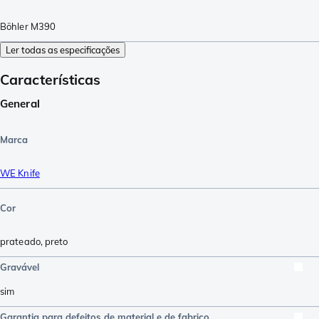
Böhler M390
Ler todas as especificações
Características
General
Marca
WE Knife
Cor
prateado
,
preto
Gravável
sim
Garantia para defeitos de material e de fabrico