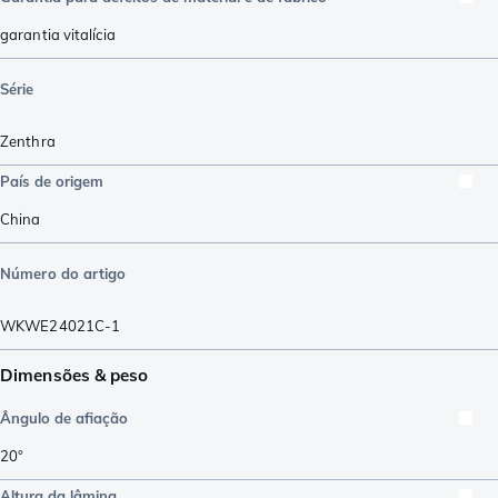
garantia vitalícia
Série
Zenthra
País de origem
China
Número do artigo
WKWE24021C-1
Dimensões & peso
Ângulo de afiação
20°
Altura da lâmina