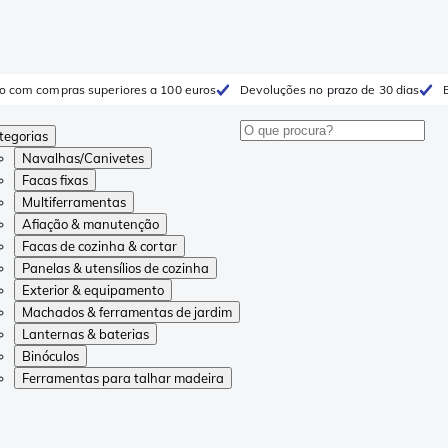
to com compras superiores a 100 euros
Devoluções no prazo de 30 dias
tegorias
Navalhas/Canivetes
Facas fixas
Multiferramentas
Afiação & manutenção
Facas de cozinha & cortar
Panelas & utensílios de cozinha
Exterior & equipamento
Machados & ferramentas de jardim
Lanternas & baterias
Binóculos
Ferramentas para talhar madeira