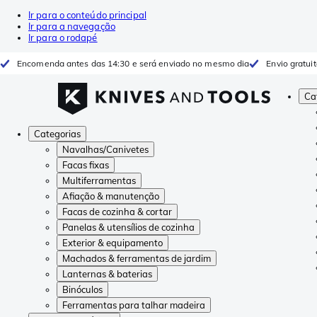
Ir para o conteúdo principal
Ir para a navegação
Ir para o rodapé
Encomenda antes das 14:30 e será enviado no mesmo dia
Envio gratui
Ca
Categorias
Navalhas/Canivetes
Facas fixas
Multiferramentas
Afiação & manutenção
Facas de cozinha & cortar
Panelas & utensílios de cozinha
Exterior & equipamento
Machados & ferramentas de jardim
Lanternas & baterias
Binóculos
Ferramentas para talhar madeira