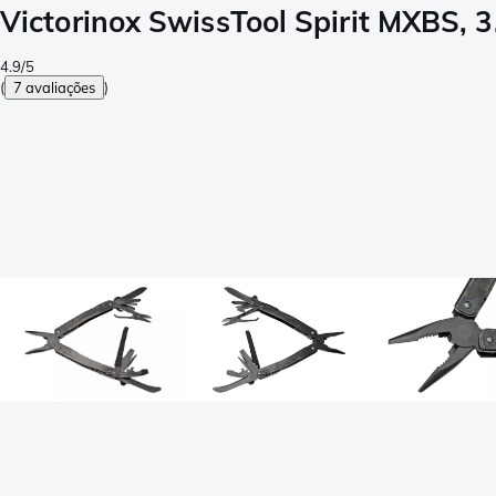
Victorinox SwissTool Spirit MXBS, 
4.9/5
(
7 avaliações
)