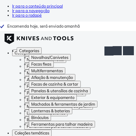
Ir para o conteúdo principal
Ir para a navegação
Ir para o rodapé
Encomenda hoje, será enviado amanhã
Categorias
Categorias
Navalhas/Canivetes
Navalhas/Canivetes
Facas fixas
Facas fixas
Multiferramentas
Multiferramentas
Afiação & manutenção
Afiação & manutenção
Facas de cozinha & cortar
Facas de cozinha & cortar
Panelas & utensílios de cozinha
Panelas & utensílios de cozinha
Exterior & equipamento
Exterior & equipamento
Machados & ferramentas de jardim
Machados & ferramentas de jardim
Lanternas & baterias
Lanternas & baterias
Binóculos
Binóculos
Ferramentas para talhar madeira
Ferramentas para talhar madeira
Coleções temáticas