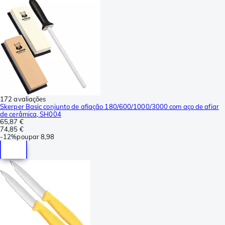
172 avaliações
Skerper Basic conjunto de afiação 180/600/1000/3000 com aço de afiar
de cerâmica, SH004
65,87 €
74,85 €
-
12%
poupar
8,98