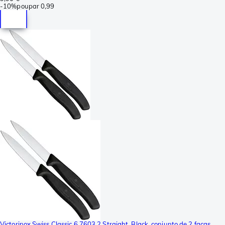
-
10%
poupar
0,99
Victorinox Swiss Classic 6.7603.2 Straight, Black, conjunto de 2 facas