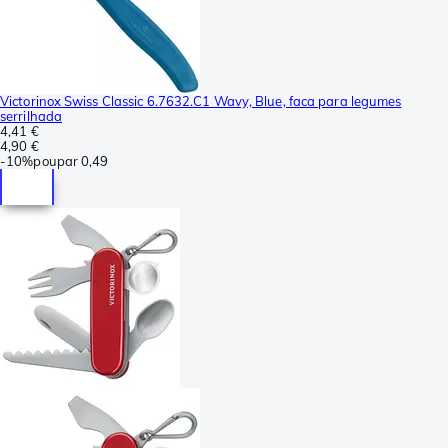
Victorinox Swiss Classic 6.7632.C1 Wavy, Blue, faca para legumes
serrilhada
4,41 €
4,90 €
-
10%
poupar
0,49