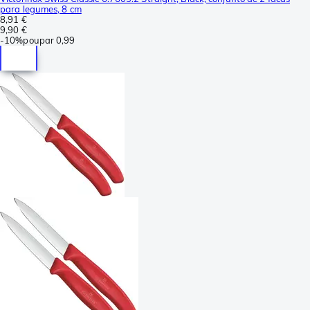
para legumes, 8 cm
8,91 €
9,90 €
-
10%
poupar
0,99