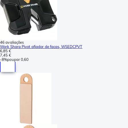
46 avaliações
Work Sharp Pivot afiador de facas, WSEDCPVT
6,85 €
7,45 €
-
8%
poupar
0,60