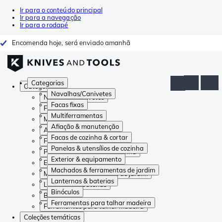
Ir para o conteúdo principal
Ir para a navegação
Ir para o rodapé
Encomenda hoje, será enviado amanhã
Categorias
Categorias
Navalhas/Canivetes
Navalhas/Canivetes
Facas fixas
Facas fixas
Multiferramentas
Multiferramentas
Afiação & manutenção
Afiação & manutenção
Facas de cozinha & cortar
Facas de cozinha & cortar
Panelas & utensílios de cozinha
Panelas & utensílios de cozinha
Exterior & equipamento
Exterior & equipamento
Machados & ferramentas de jardim
Machados & ferramentas de jardim
Lanternas & baterias
Lanternas & baterias
Binóculos
Binóculos
Ferramentas para talhar madeira
Ferramentas para talhar madeira
Coleções temáticas