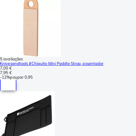
5 avaliações
Knivesandtools #Chiquito Mini Paddle Strop, assentador
7,00 €
7,95 €
-
12%
poupar
0,95