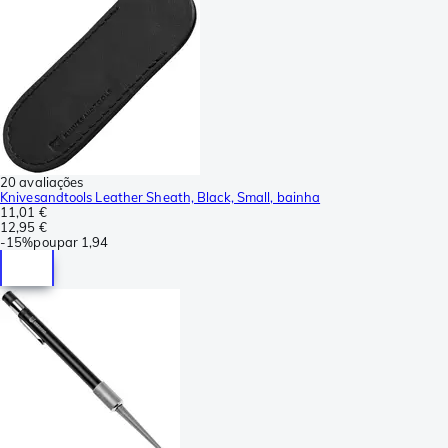
20 avaliações
Knivesandtools Leather Sheath, Black, Small, bainha
11,01 €
12,95 €
-
15%
poupar
1,94