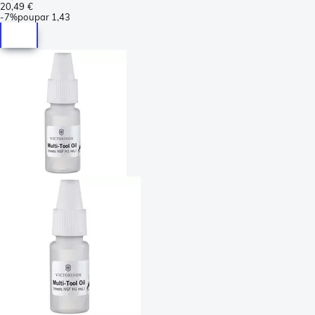
20,49 €
-
7%
poupar
1,43