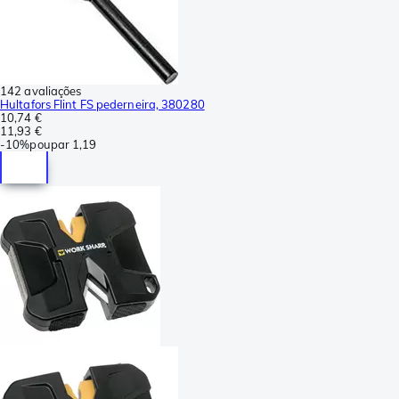
142 avaliações
Hultafors Flint FS pederneira, 380280
10,74 €
11,93 €
-
10%
poupar
1,19