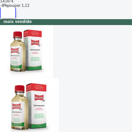
14,00 €
-
8%
poupar
1,12
mais vendido