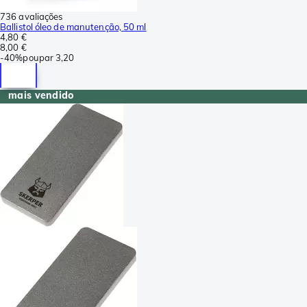
736 avaliações
Ballistol óleo de manutenção, 50 ml
4,80 €
8,00 €
-
40%
poupar
3,20
mais vendido