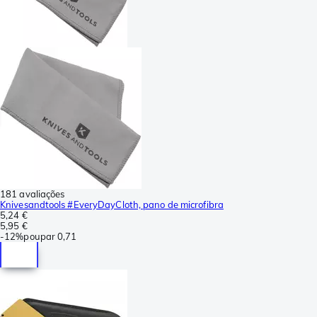
181 avaliações
Knivesandtools #EveryDayCloth, pano de microfibra
5,24 €
5,95 €
-
12%
poupar
0,71