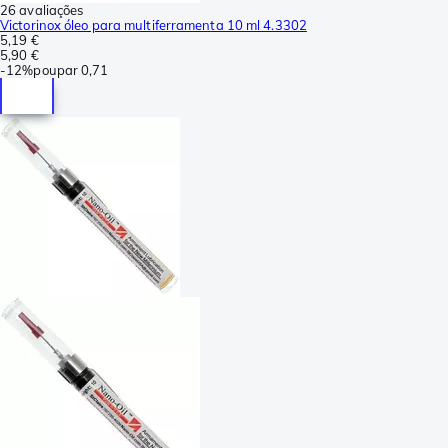
26 avaliações
Victorinox óleo para multiferramenta 10 ml 4.3302
5,19 €
5,90 €
-
12%
poupar
0,71