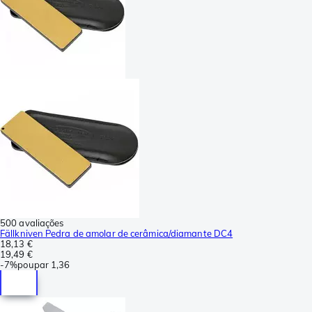
500 avaliações
Fällkniven Pedra de amolar de cerâmica/diamante DC4
18,13 €
19,49 €
-
7%
poupar
1,36