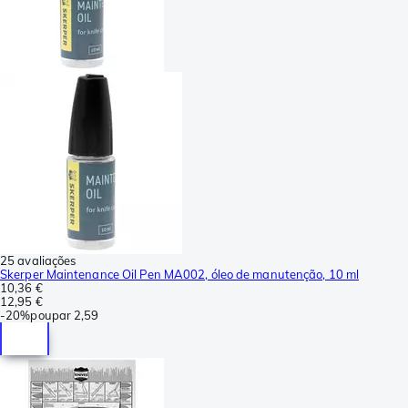
25 avaliações
Skerper Maintenance Oil Pen MA002, óleo de manutenção, 10 ml
10,36 €
12,95 €
-
20%
poupar
2,59