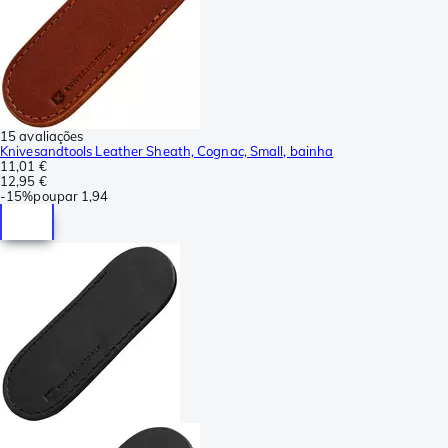
15 avaliações
Knivesandtools Leather Sheath, Cognac, Small, bainha
11,01 €
12,95 €
-
15%
poupar
1,94