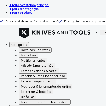
Ir para o conteúdo principal
Ir para a navegação
Ir para o rodapé
Encomenda hoje, será enviado amanhã
Envio gratuito com compras sup
Ca
Categorias
Navalhas/Canivetes
Facas fixas
Multiferramentas
Afiação & manutenção
Facas de cozinha & cortar
Panelas & utensílios de cozinha
Exterior & equipamento
Machados & ferramentas de jardim
Lanternas & baterias
Binóculos
Ferramentas para talhar madeira