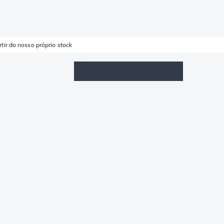
rtir do nosso próprio stock
Lista de Favoritos
Iniciar sessão
Carrinho