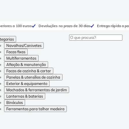
eriores a 100 euros
Devoluções no prazo de 30 dias
Entrega rápida a pa
tegorias
Navalhas/Canivetes
Facas fixas
Multiferramentas
Afiação & manutenção
Facas de cozinha & cortar
Panelas & utensílios de cozinha
Exterior & equipamento
Machados & ferramentas de jardim
Lanternas & baterias
Binóculos
Ferramentas para talhar madeira