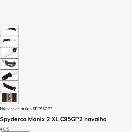
Número de artigo
SPC95GP2
Spyderco Manix 2 XL C95GP2 navalha
4.8/5