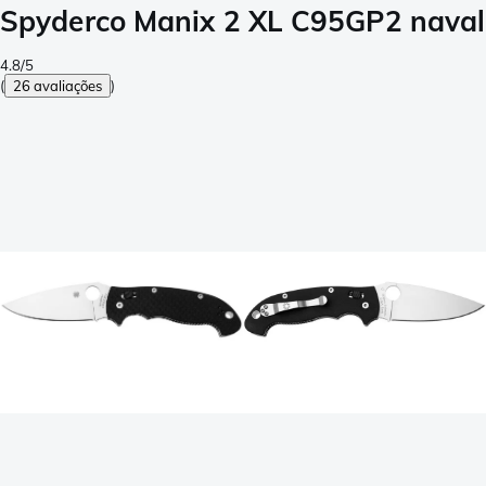
Spyderco Manix 2 XL C95GP2 nava
4.8/5
(
26 avaliações
)