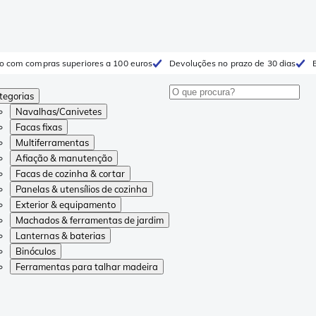
to com compras superiores a 100 euros
Devoluções no prazo de 30 dias
tegorias
Navalhas/Canivetes
Facas fixas
Multiferramentas
Afiação & manutenção
Facas de cozinha & cortar
Panelas & utensílios de cozinha
Exterior & equipamento
Machados & ferramentas de jardim
Lanternas & baterias
Binóculos
Ferramentas para talhar madeira