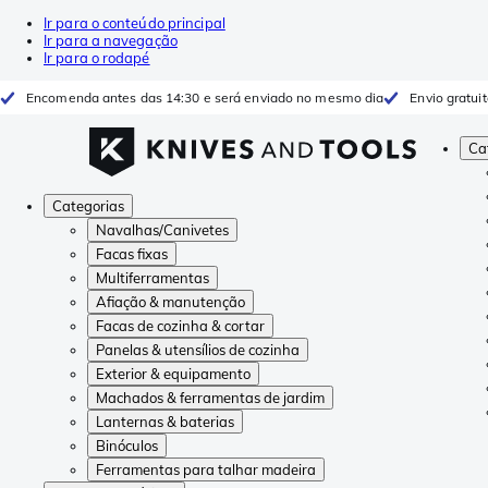
Ir para o conteúdo principal
Ir para a navegação
Ir para o rodapé
Encomenda antes das 14:30 e será enviado no mesmo dia
Envio gratui
Ca
Categorias
Navalhas/Canivetes
Facas fixas
Multiferramentas
Afiação & manutenção
Facas de cozinha & cortar
Panelas & utensílios de cozinha
Exterior & equipamento
Machados & ferramentas de jardim
Lanternas & baterias
Binóculos
Ferramentas para talhar madeira