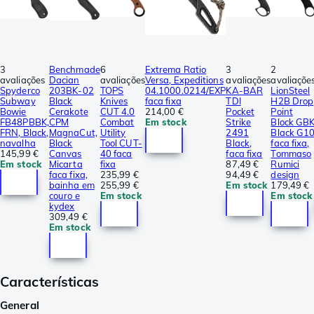
3
Benchmade
6
Extrema Ratio
3
2
avaliações
Dacian
avaliações
Versa, Expeditions
avaliações
avaliaçõe
Spyderco
203BK-02
TOPS
04.1000.0214/EXP
KA-BAR
LionSteel
Subway
Black
Knives
faca fixa
TDI
H2B Drop
Bowie
Cerakote
CUT 4.0
214,00 €
Pocket
Point
FB48PBBK,
CPM
Combat
Em stock
Strike
Block GB
FRN, Black,
MagnaCut,
Utility
2491
Black G1
navalha
Black
Tool CUT-
Black,
faca fixa,
145,99 €
Canvas
40 faca
faca fixa
Tommaso
Em stock
Micarta
fixa
87,49 €
Rumici
faca fixa,
235,99 €
94,49 €
design
bainha em
255,99 €
Em stock
179,49 €
couro e
Em stock
Em stock
kydex
309,49 €
Em stock
Características
General