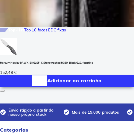
Top-list
Top 10 facas EDC fixas
Mercury Hawky 9AWK-BKG10F-C Stonewashed M390, Black G10, faca fixa
152,49 €
Adicionar ao carrinho
Envio rápido a partir do
Mais de 19.000 produtos
nosso próprio stock
Categorias