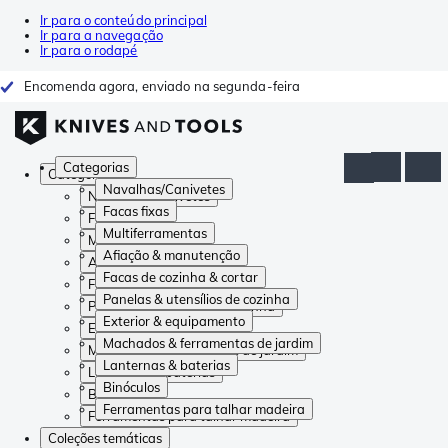
Ir para o conteúdo principal
Ir para a navegação
Ir para o rodapé
Encomenda agora, enviado na segunda-feira
Categorias
Categorias
Navalhas/Canivetes
Navalhas/Canivetes
Facas fixas
Facas fixas
Multiferramentas
Multiferramentas
Afiação & manutenção
Afiação & manutenção
Facas de cozinha & cortar
Facas de cozinha & cortar
Panelas & utensílios de cozinha
Panelas & utensílios de cozinha
Exterior & equipamento
Exterior & equipamento
Machados & ferramentas de jardim
Machados & ferramentas de jardim
Lanternas & baterias
Lanternas & baterias
Binóculos
Binóculos
Ferramentas para talhar madeira
Ferramentas para talhar madeira
Coleções temáticas