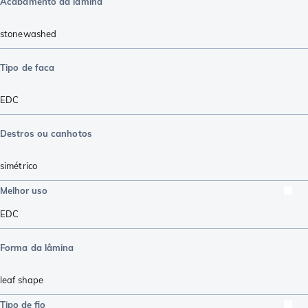
Acabamento da lâmina
stonewashed
Tipo de faca
EDC
Destros ou canhotos
simétrico
Melhor uso
EDC
Forma da lâmina
leaf shape
Tipo de fio