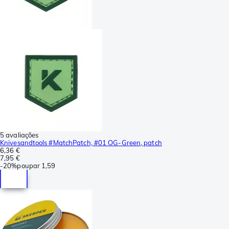
5 avaliações
Knivesandtools #MatchPatch, #01 OG-Green, patch
6,36 €
7,95 €
-
20%
poupar
1,59