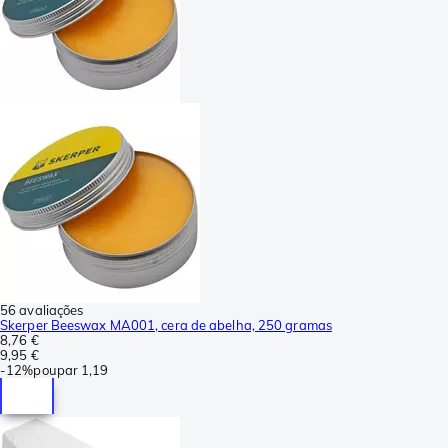
56 avaliações
Skerper Beeswax MA001, cera de abelha, 250 gramas
8,76 €
9,95 €
-
12%
poupar
1,19