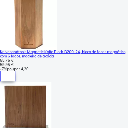
Knivesandtools Magnetic Knife Block B200-24, bloco de facas magnético
com 6 lados, madeira de acácia
55,75 €
59,95 €
-
7%
poupar
4,20