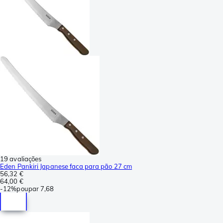
19 avaliações
Eden Pankiri Japanese faca para pão 27 cm
56,32 €
64,00 €
-
12%
poupar
7,68