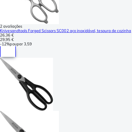
2 avaliações
Knivesandtools Forged Scissors SC002 aço inoxidável, tesoura de cozinha
26,36 €
29,95 €
-
12%
poupar
3,59