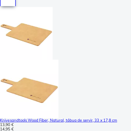
Knivesandtools Wood Fiber, Natural, tábua de servir, 33 x 17,8 cm
13,90 €
14,95 €