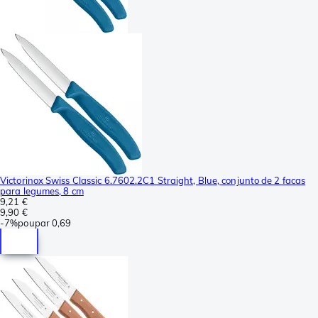
Victorinox Swiss Classic 6.7602.2C1 Straight, Blue, conjunto de 2 facas
para legumes, 8 cm
9,21 €
9,90 €
-
7%
poupar
0,69