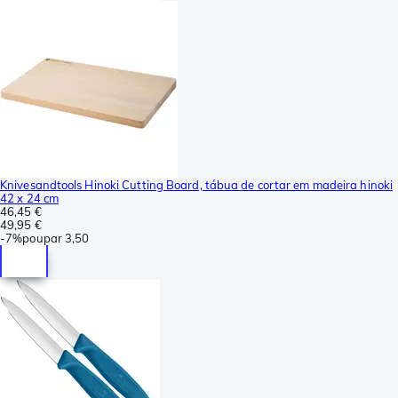
Knivesandtools Hinoki Cutting Board, tábua de cortar em madeira hinoki
42 x 24 cm
46,45 €
49,95 €
-
7%
poupar
3,50