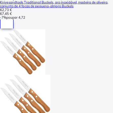
Knivesandtools Traditional Buckels, aço inoxidável, madeira de oliveira,
conjunto de 4 facas de pequeno-almoço Buckels
62,73 €
67,45 €
-
7%
poupar
4,72