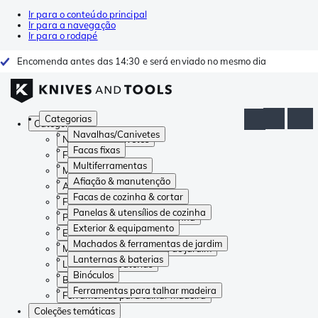
Ir para o conteúdo principal
Ir para a navegação
Ir para o rodapé
Encomenda antes das 14:30 e será enviado no mesmo dia
Categorias
Categorias
Navalhas/Canivetes
Navalhas/Canivetes
Facas fixas
Facas fixas
Multiferramentas
Multiferramentas
Afiação & manutenção
Afiação & manutenção
Facas de cozinha & cortar
Facas de cozinha & cortar
Panelas & utensílios de cozinha
Panelas & utensílios de cozinha
Exterior & equipamento
Exterior & equipamento
Machados & ferramentas de jardim
Machados & ferramentas de jardim
Lanternas & baterias
Lanternas & baterias
Binóculos
Binóculos
Ferramentas para talhar madeira
Ferramentas para talhar madeira
Coleções temáticas