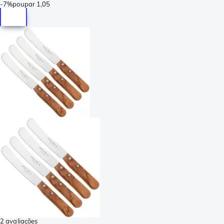
-
7%
poupar
1,05
2 avaliações