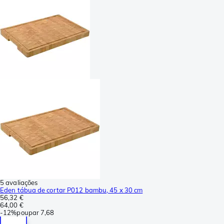
5 avaliações
Eden tábua de cortar P012 bambu, 45 x 30 cm
56,32 €
64,00 €
-
12%
poupar
7,68