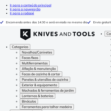
Ir para o conteúdo principal
Ir para a navegação
Ir para o rodapé
Encomenda antes das 14:30 e será enviado no mesmo dia
Envio gratui
Ca
Categorias
Navalhas/Canivetes
Facas fixas
Multiferramentas
Afiação & manutenção
Facas de cozinha & cortar
Panelas & utensílios de cozinha
Exterior & equipamento
Machados & ferramentas de jardim
Lanternas & baterias
Binóculos
Ferramentas para talhar madeira