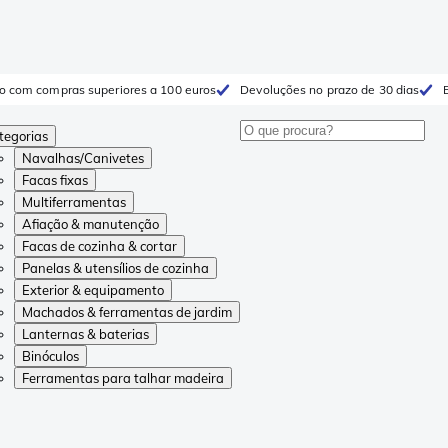
to com compras superiores a 100 euros
Devoluções no prazo de 30 dias
tegorias
Navalhas/Canivetes
Facas fixas
Multiferramentas
Afiação & manutenção
Facas de cozinha & cortar
Panelas & utensílios de cozinha
Exterior & equipamento
Machados & ferramentas de jardim
Lanternas & baterias
Binóculos
Ferramentas para talhar madeira