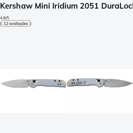
Kershaw Mini Iridium 2051 DuraLoc
4.8/5
(
12 avaliações
)