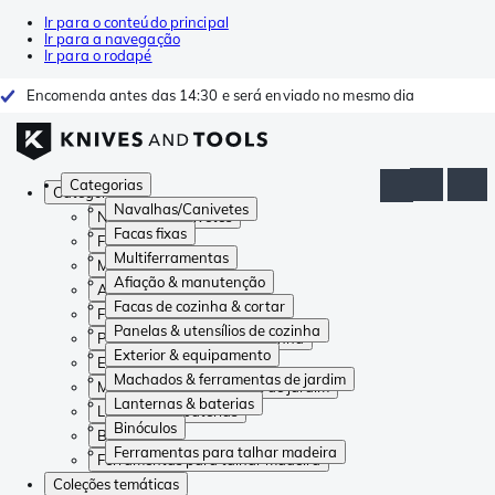
Ir para o conteúdo principal
Ir para a navegação
Ir para o rodapé
Encomenda antes das 14:30 e será enviado no mesmo dia
Categorias
Categorias
Navalhas/Canivetes
Navalhas/Canivetes
Facas fixas
Facas fixas
Multiferramentas
Multiferramentas
Afiação & manutenção
Afiação & manutenção
Facas de cozinha & cortar
Facas de cozinha & cortar
Panelas & utensílios de cozinha
Panelas & utensílios de cozinha
Exterior & equipamento
Exterior & equipamento
Machados & ferramentas de jardim
Machados & ferramentas de jardim
Lanternas & baterias
Lanternas & baterias
Binóculos
Binóculos
Ferramentas para talhar madeira
Ferramentas para talhar madeira
Coleções temáticas