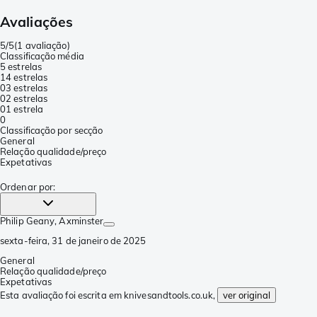
Avaliações
5/5
(
1 avaliação
)
Classificação média
5 estrelas
1
4 estrelas
0
3 estrelas
0
2 estrelas
0
1 estrela
0
Classificação por secção
General
Relação qualidade/preço
Expetativas
Ordenar por
:
Philip Geany
, Axminster
sexta-feira, 31 de janeiro de 2025
General
Relação qualidade/preço
Expetativas
Esta avaliação foi escrita em knivesandtools.co.uk,
ver original