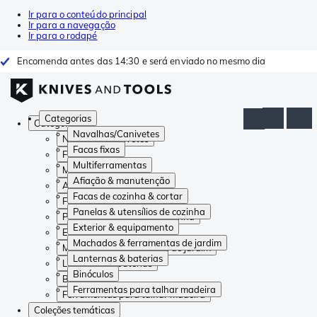
Ir para o conteúdo principal
Ir para a navegação
Ir para o rodapé
Encomenda antes das 14:30 e será enviado no mesmo dia
Categorias
Categorias
Navalhas/Canivetes
Navalhas/Canivetes
Facas fixas
Facas fixas
Multiferramentas
Multiferramentas
Afiação & manutenção
Afiação & manutenção
Facas de cozinha & cortar
Facas de cozinha & cortar
Panelas & utensílios de cozinha
Panelas & utensílios de cozinha
Exterior & equipamento
Exterior & equipamento
Machados & ferramentas de jardim
Machados & ferramentas de jardim
Lanternas & baterias
Lanternas & baterias
Binóculos
Binóculos
Ferramentas para talhar madeira
Ferramentas para talhar madeira
Coleções temáticas