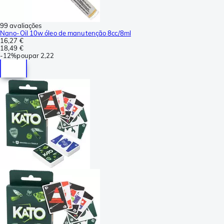
99 avaliações
Nano-Oil 10w óleo de manutenção 8cc/8ml
16,27 €
18,49 €
-
12%
poupar
2,22