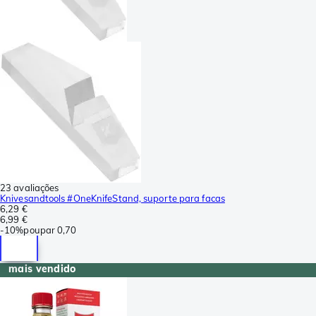
23 avaliações
Knivesandtools #OneKnifeStand, suporte para facas
6,29 €
6,99 €
-
10%
poupar
0,70
mais vendido