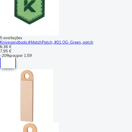
5 avaliações
Knivesandtools #MatchPatch, #01 OG-Green, patch
6,36 €
7,95 €
-
20%
poupar
1,59