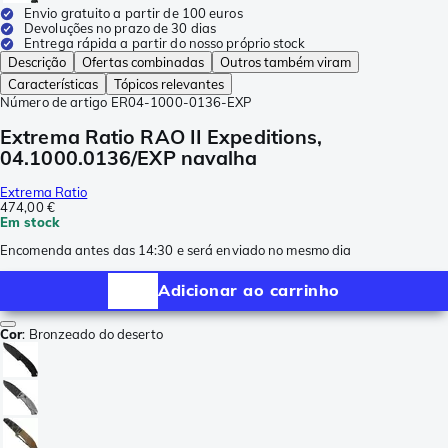
Envio gratuito a partir de 100 euros
Devoluções no prazo de 30 dias
Entrega rápida a partir do nosso próprio stock
Descrição
Ofertas combinadas
Outros também viram
Características
Tópicos relevantes
Número de artigo
ER04-1000-0136-EXP
Extrema Ratio RAO II Expeditions,
04.1000.0136/EXP navalha
Extrema Ratio
474,00 €
Em stock
Encomenda antes das 14:30 e será enviado no mesmo dia
Adicionar ao carrinho
Cor
:
Bronzeado do deserto