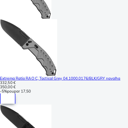
Extrema Ratio RAO C, Tactical Grey 04.1000.0176/BLK/GRY navalha
332,50 €
350,00 €
-
5%
poupar
17,50