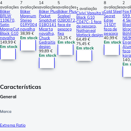
4
7
14
5
8
2
avaliações
avaliações
avaliações
avaliações
avaliações
aval
1 avaliação
Böker
Böker
Böker Plus
Böker Plus
Cold Steel
Fox 
Civivi Vaquita II
BRLW
Magnum
Pocket
Scalpel
Secret
599
Black G10
110670,
Stereo
Smatchet
02BO072,
Edge
4 Sku
C047C-1 faca
Satin
01RY004
01BO141
faca de
11SDT
Blac
de pescoço,
MagnaCut,
navalha
Micarta
pescoço
faca de
Idro
Nathaneal
Black G10
38,99 €
navalha,
fixa
pescoço
Böhl
Matlack design
navalha
Em stock
Chuck
33,25 €
40,99 €
N69
64,49 €
149,99 €
Gedraitis
Em stock
Em stock
Eng
75,45 €
Em stock
design
Alu
Em stock
99,89 €
faca
Em stock
kara
140,
Em 
Características
General
Marca
Extrema Ratio