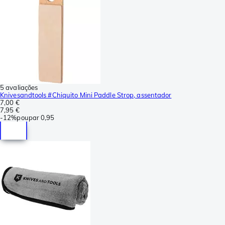
5 avaliações
Knivesandtools #Chiquito Mini Paddle Strop, assentador
7,00 €
7,95 €
-
12%
poupar
0,95