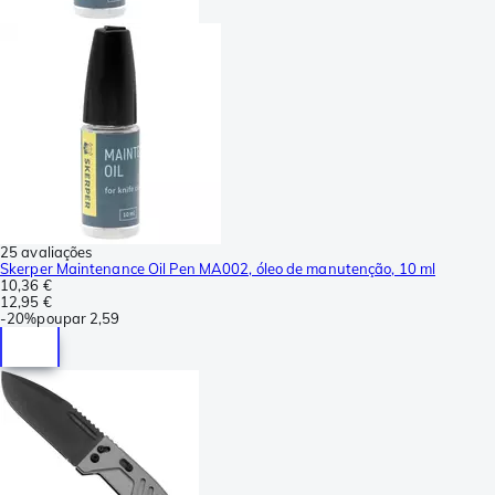
25 avaliações
Skerper Maintenance Oil Pen MA002, óleo de manutenção, 10 ml
10,36 €
12,95 €
-
20%
poupar
2,59