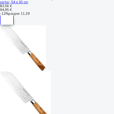
cortar, 54 x 30 cm
83,56 €
94,95 €
-
12%
poupar
11,39