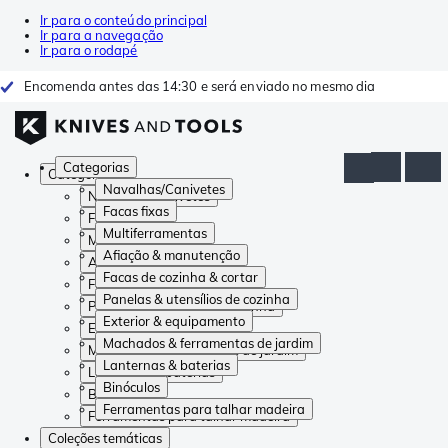
Ir para o conteúdo principal
Ir para a navegação
Ir para o rodapé
Encomenda antes das 14:30 e será enviado no mesmo dia
Categorias
Categorias
Navalhas/Canivetes
Navalhas/Canivetes
Facas fixas
Facas fixas
Multiferramentas
Multiferramentas
Afiação & manutenção
Afiação & manutenção
Facas de cozinha & cortar
Facas de cozinha & cortar
Panelas & utensílios de cozinha
Panelas & utensílios de cozinha
Exterior & equipamento
Exterior & equipamento
Machados & ferramentas de jardim
Machados & ferramentas de jardim
Lanternas & baterias
Lanternas & baterias
Binóculos
Binóculos
Ferramentas para talhar madeira
Ferramentas para talhar madeira
Coleções temáticas