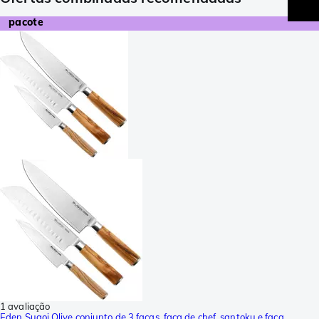
pacote
1 avaliação
Eden Sugoi Olive conjunto de 3 facas, faca de chef, santoku e faca