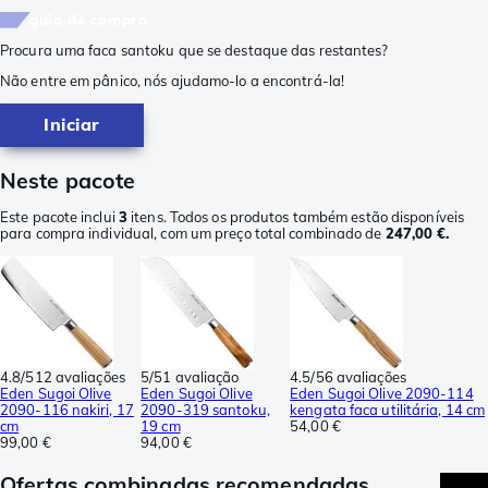
guia de compra
Procura uma faca santoku que se destaque das restantes?
Não entre em pânico, nós ajudamo-lo a encontrá-la!
Iniciar
Neste pacote
Este pacote inclui
3
itens. Todos os produtos também estão disponíveis
para compra individual, com um preço total combinado de
247,00 €.
4.8/5
12 avaliações
5/5
1 avaliação
4.5/5
6 avaliações
Eden Sugoi Olive
Eden Sugoi Olive
Eden Sugoi Olive 2090-114
2090-116 nakiri, 17
2090-319 santoku,
kengata faca utilitária, 14 cm
cm
19 cm
54,00 €
99,00 €
94,00 €
Ofertas combinadas recomendadas