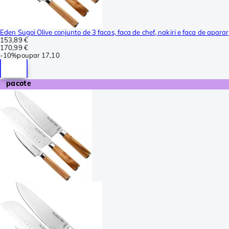
Eden Sugoi Olive conjunto de 3 facas, faca de chef, nakiri e faca de aparar
153,89 €
170,99 €
-
10%
poupar
17,10
pacote