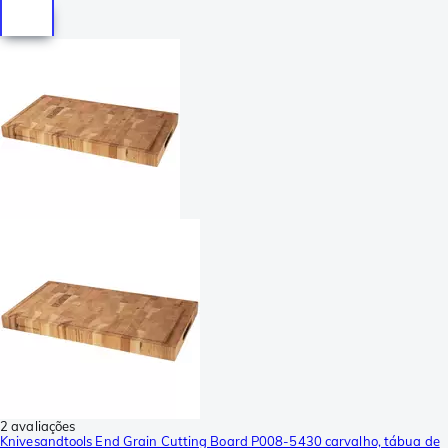
2 avaliações
Knivesandtools End Grain Cutting Board P008-5430 carvalho, tábua de