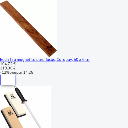
Eden tira magnética para facas, Curupay, 50 x 6 cm
104,72 €
119,00 €
-
12%
poupar
14,28