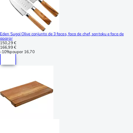
Eden Sugoi Olive conjunto de 3 facas, faca de chef, santoku e faca de
aparar
150,29 €
166,99 €
-
10%
poupar
16,70