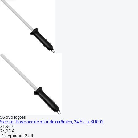
96 avaliações
Skerper Basic aço de afiar de cerâmica, 24.5 cm, SH003
21,96 €
24,95 €
-
12%
poupar
2,99