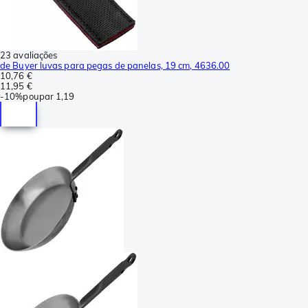
23 avaliações
de Buyer luvas para pegas de panelas, 19 cm, 4636.00
10,76 €
11,95 €
-
10%
poupar
1,19