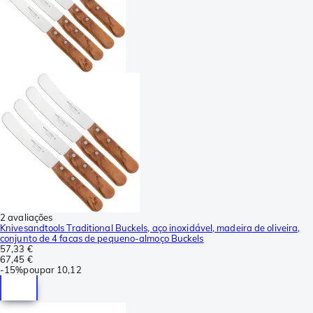
2 avaliações
Knivesandtools Traditional Buckels, aço inoxidável, madeira de oliveira,
conjunto de 4 facas de pequeno-almoço Buckels
57,33 €
67,45 €
-
15%
poupar
10,12