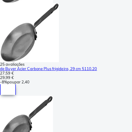
25 avaliações
de Buyer Acier Carbone Plus frigideira, 29 cm 5110.20
27,59 €
29,99 €
-
8%
poupar
2,40