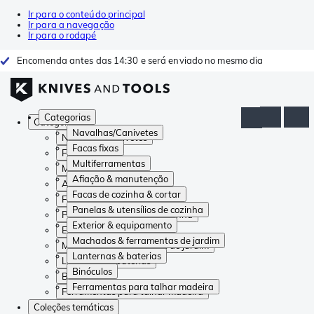
Ir para o conteúdo principal
Ir para a navegação
Ir para o rodapé
Encomenda antes das 14:30 e será enviado no mesmo dia
Categorias
Categorias
Navalhas/Canivetes
Navalhas/Canivetes
Facas fixas
Facas fixas
Multiferramentas
Multiferramentas
Afiação & manutenção
Afiação & manutenção
Facas de cozinha & cortar
Facas de cozinha & cortar
Panelas & utensílios de cozinha
Panelas & utensílios de cozinha
Exterior & equipamento
Exterior & equipamento
Machados & ferramentas de jardim
Machados & ferramentas de jardim
Lanternas & baterias
Lanternas & baterias
Binóculos
Binóculos
Ferramentas para talhar madeira
Ferramentas para talhar madeira
Coleções temáticas