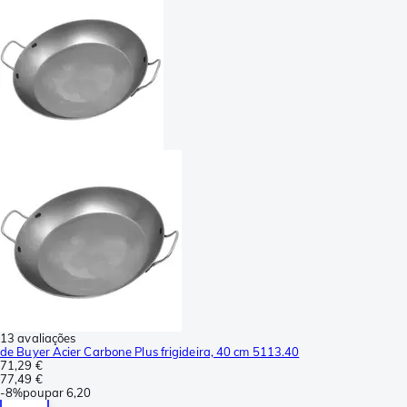
13 avaliações
de Buyer Acier Carbone Plus frigideira, 40 cm 5113.40
71,29 €
77,49 €
-
8%
poupar
6,20