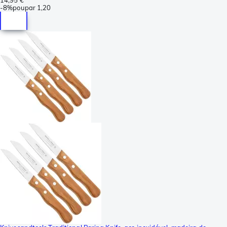
-
8%
poupar
1,20