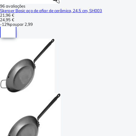
96 avaliações
Skerper Basic aço de afiar de cerâmica, 24.5 cm, SH003
21,96 €
24,95 €
-
12%
poupar
2,99