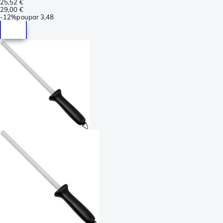
25,52 €
29,00 €
-
12%
poupar
3,48