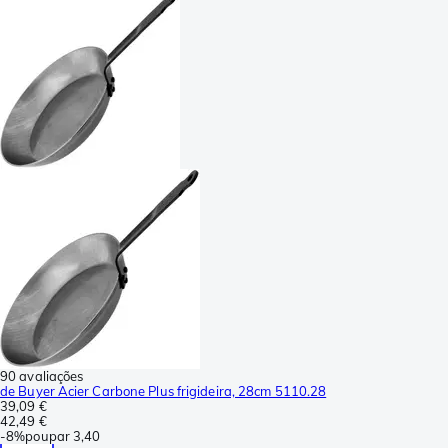
90 avaliações
de Buyer Acier Carbone Plus frigideira, 28cm 5110.28
39,09 €
42,49 €
-
8%
poupar
3,40