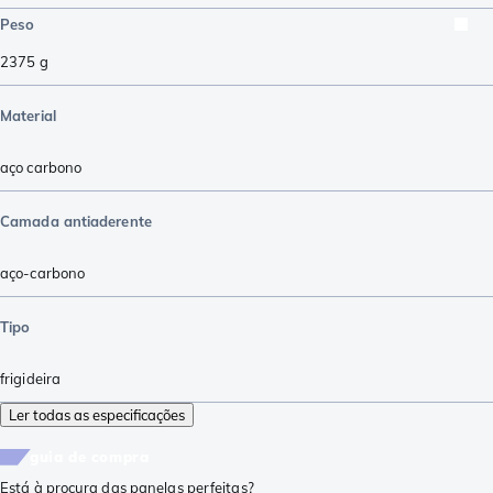
Peso
2375
g
Material
aço carbono
Camada antiaderente
aço-carbono
Tipo
frigideira
Ler todas as especificações
guia de compra
Está à procura das panelas perfeitas?