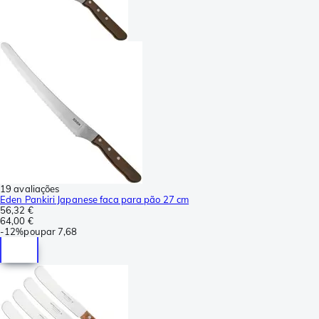
19 avaliações
Eden Pankiri Japanese faca para pão 27 cm
56,32 €
64,00 €
-
12%
poupar
7,68