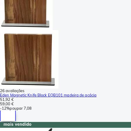
26 avaliações
Eden Magnetic Knife Block EQB101 madeira de acácia
51,92 €
59,00 €
-
12%
poupar
7,08
mais vendido