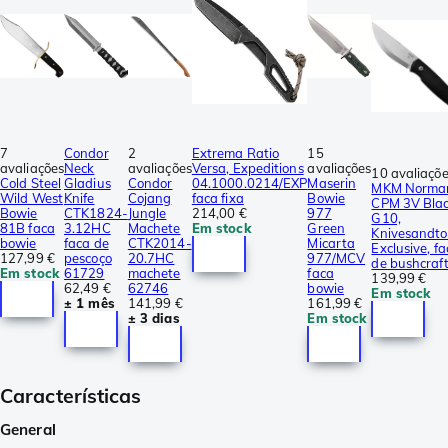
7
Condor
2
Extrema Ratio
15
avaliações
Neck
avaliações
Versa, Expeditions
avaliações
10 avaliaçõ
Cold Steel
Gladius
Condor
04.1000.0214/EXP
Maserin
MKM Norma
Wild West
Knife
Cojang
faca fixa
Bowie
CPM 3V Bla
Bowie
CTK1824-
Jungle
214,00 €
977
G10,
81B faca
3.12HC
Machete
Em stock
Green
Knivesandto
bowie
faca de
CTK2014-
Micarta
Exclusive, f
127,99 €
pescoço
20.7HC
977/MCV
de bushcraf
Em stock
61729
machete
faca
139,99 €
62,49 €
62746
bowie
Em stock
± 1 mês
141,99 €
161,99 €
± 3 dias
Em stock
Características
General