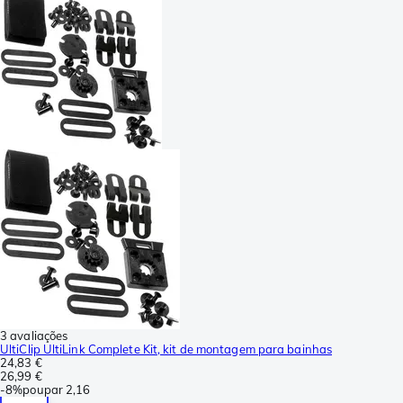
3 avaliações
UltiClip UltiLink Complete Kit, kit de montagem para bainhas
24,83 €
26,99 €
-
8%
poupar
2,16