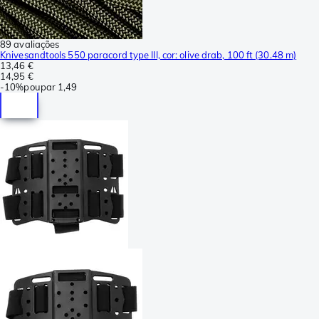
89 avaliações
Knivesandtools 550 paracord type III, cor: olive drab, 100 ft (30.48 m)
13,46 €
14,95 €
-
10%
poupar
1,49