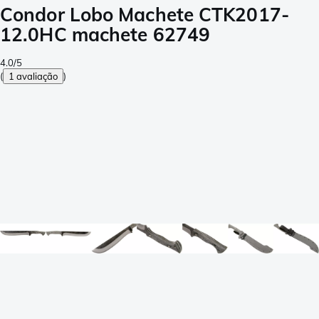
Condor Lobo Machete CTK2017-
12.0HC machete 62749
4.0/5
(
1 avaliação
)