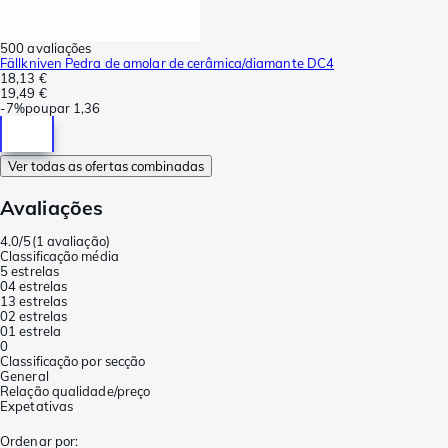
500 avaliações
Fällkniven Pedra de amolar de cerâmica/diamante DC4
18,13 €
19,49 €
-
7%
poupar
1,36
Ver todas as ofertas combinadas
Avaliações
4.0/5
(
1 avaliação
)
Classificação média
5 estrelas
0
4 estrelas
1
3 estrelas
0
2 estrelas
0
1 estrela
0
Classificação por secção
General
Relação qualidade/preço
Expetativas
Ordenar por
: