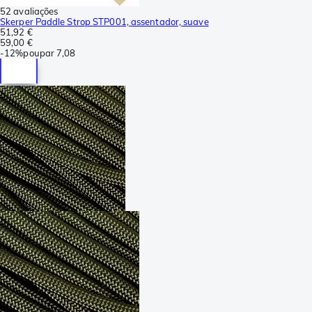
52 avaliações
Skerper Paddle Strop STP001, assentador, suave
51,92 €
59,00 €
-
12%
poupar
7,08