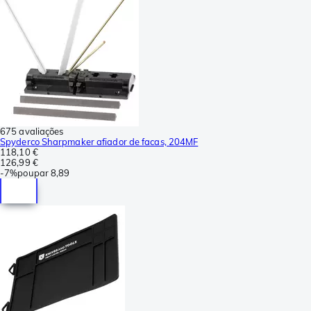
675 avaliações
Spyderco Sharpmaker afiador de facas, 204MF
118,10 €
126,99 €
-
7%
poupar
8,89