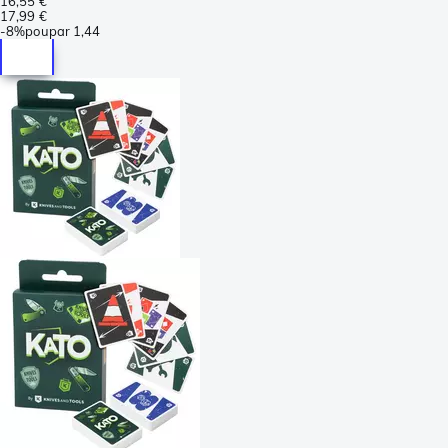
16,55 €
17,99 €
-
8%
poupar
1,44