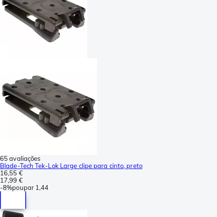
65 avaliações
Blade-Tech Tek-Lok Large clipe para cinto, preto
16,55 €
17,99 €
-
8%
poupar
1,44