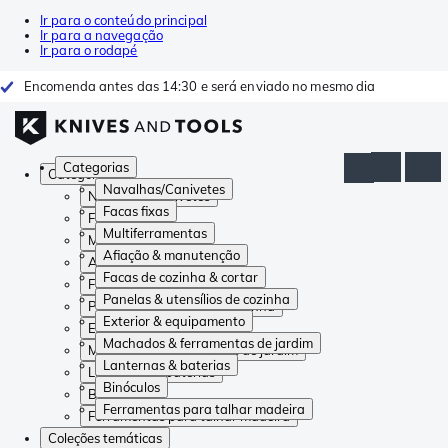
Ir para o conteúdo principal
Ir para a navegação
Ir para o rodapé
Encomenda antes das 14:30 e será enviado no mesmo dia
Categorias
Categorias
Navalhas/Canivetes
Navalhas/Canivetes
Facas fixas
Facas fixas
Multiferramentas
Multiferramentas
Afiação & manutenção
Afiação & manutenção
Facas de cozinha & cortar
Facas de cozinha & cortar
Panelas & utensílios de cozinha
Panelas & utensílios de cozinha
Exterior & equipamento
Exterior & equipamento
Machados & ferramentas de jardim
Machados & ferramentas de jardim
Lanternas & baterias
Lanternas & baterias
Binóculos
Binóculos
Ferramentas para talhar madeira
Ferramentas para talhar madeira
Coleções temáticas