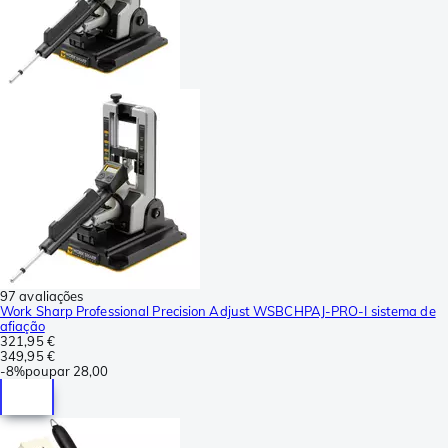
97 avaliações
Work Sharp Professional Precision Adjust WSBCHPAJ-PRO-I sistema de
afiação
321,95 €
349,95 €
-
8%
poupar
28,00