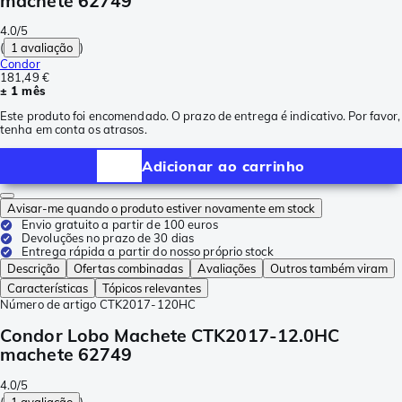
machete 62749
4.0/5
(
1 avaliação
)
Condor
181,49 €
± 1 mês
Este produto foi encomendado. O prazo de entrega é indicativo. Por favor,
tenha em conta os atrasos.
Adicionar ao carrinho
Avisar-me quando o produto estiver novamente em stock
Envio gratuito a partir de 100 euros
Devoluções no prazo de 30 dias
Entrega rápida a partir do nosso próprio stock
Descrição
Ofertas combinadas
Avaliações
Outros também viram
Características
Tópicos relevantes
Número de artigo
CTK2017-120HC
Condor Lobo Machete CTK2017-12.0HC
machete 62749
4.0/5
(
1 avaliação
)