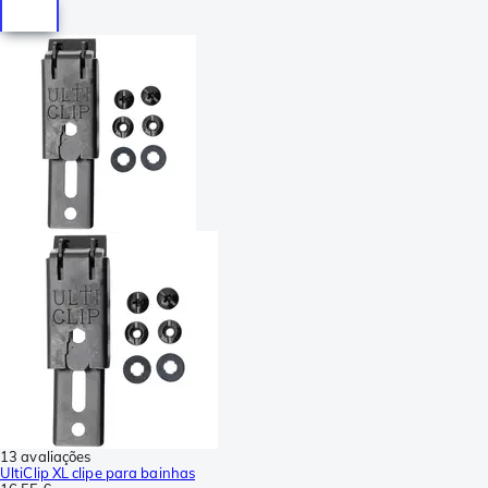
13 avaliações
UltiClip XL clipe para bainhas