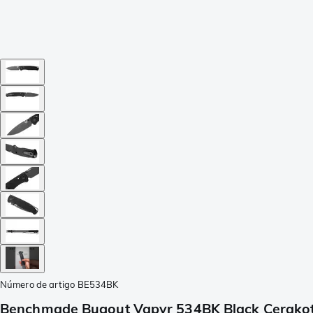
Número de artigo
BE534BK
Benchmade Bugout Vapyr 534BK Black Cerakot