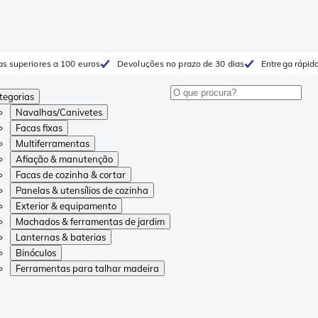
as superiores a 100 euros
Devoluções no prazo de 30 dias
Entrega rápida
tegorias
Navalhas/Canivetes
Facas fixas
Multiferramentas
Afiação & manutenção
Facas de cozinha & cortar
Panelas & utensílios de cozinha
Exterior & equipamento
Machados & ferramentas de jardim
Lanternas & baterias
Binóculos
Ferramentas para talhar madeira