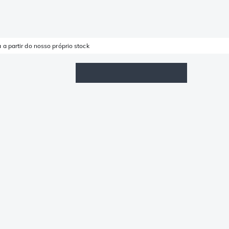
 a partir do nosso próprio stock
Lista de Favoritos
Iniciar sessão
Carrinho