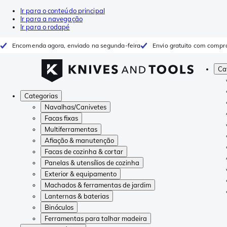
Ir para o conteúdo principal
Ir para a navegação
Ir para o rodapé
Encomenda agora, enviado na segunda-feira
Envio gratuito com compr
Ca
Categorias
Navalhas/Canivetes
Facas fixas
Multiferramentas
Afiação & manutenção
Facas de cozinha & cortar
Panelas & utensílios de cozinha
Exterior & equipamento
Machados & ferramentas de jardim
Lanternas & baterias
Binóculos
Ferramentas para talhar madeira